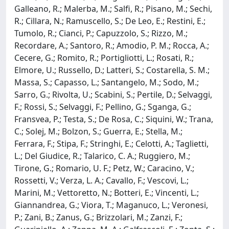
Galleano, R.; Malerba, M.; Salfi, R.; Pisano, M.; Sechi,
R.; Cillara, N.; Ramuscello, S.; De Leo, E.; Restini, E.;
Tumolo, R.; Cianci, P.; Capuzzolo, S.; Rizzo, M.;
Recordare, A.; Santoro, R.; Amodio, P. M.; Rocca, A.;
Cecere, G.; Romito, R.; Portigliotti, L.; Rosati, R.;
Elmore, U.; Russello, D.; Latteri, S.; Costarella, S. M.;
Massa, S.; Capasso, L.; Santangelo, M.; Sodo, M.;
Sarro, G.; Rivolta, U.; Scabini, S.; Pertile, D.; Selvaggi,
F.; Rossi, S.; Selvaggi, F.; Pellino, G.; Sganga, G.;
Fransvea, P.; Testa, S.; De Rosa, C.; Siquini, W.; Trana,
C.; Solej, M.; Bolzon, S.; Guerra, E.; Stella, M.;
Ferrara, F.; Stipa, F.; Stringhi, E.; Celotti, A.; Taglietti,
L.; Del Giudice, R.; Talarico, C. A.; Ruggiero, M.;
Tirone, G.; Romario, U. F.; Petz, W.; Caracino, V.;
Rossetti, V.; Verza, L. A.; Cavallo, F.; Vescovi, L.;
Marini, M.; Vettoretto, N.; Botteri, E.; Vincenti, L.;
Giannandrea, G.; Viora, T.; Maganuco, L.; Veronesi,
P.; Zani, B.; Zanus, G.; Brizzolari, M.; Zanzi, F.;