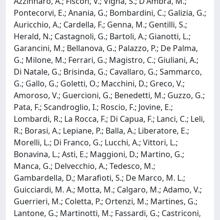
Azzinnaro, A.; Fiscon, V.; Vigna, S.; D'Ambra, M.;
Pontecorvi, E.; Anania, G.; Bombardini, C.; Galizia, G.;
Auricchio, A.; Cardella, F.; Genna, M.; Gentilli, S.;
Herald, N.; Castagnoli, G.; Bartoli, A.; Gianotti, L.;
Garancini, M.; Bellanova, G.; Palazzo, P.; De Palma,
G.; Milone, M.; Ferrari, G.; Magistro, C.; Giuliani, A.;
Di Natale, G.; Brisinda, G.; Cavallaro, G.; Sammarco,
G.; Gallo, G.; Goletti, O.; Macchini, D.; Greco, V.;
Amoroso, V.; Guercioni, G.; Benedetti, M.; Guzzo, G.;
Pata, F.; Scandroglio, I.; Roscio, F.; Jovine, E.;
Lombardi, R.; La Rocca, F.; Di Capua, F.; Lanci, C.; Leli,
R.; Borasi, A.; Lepiane, P.; Balla, A.; Liberatore, E.;
Morelli, L.; Di Franco, G.; Lucchi, A.; Vittori, L.;
Bonavina, L.; Asti, E.; Maggioni, D.; Martino, G.;
Manca, G.; Delvecchio, A.; Tedesco, M.;
Gambardella, D.; Marafioti, S.; De Marco, M. L.;
Guicciardi, M. A.; Motta, M.; Calgaro, M.; Adamo, V.;
Guerrieri, M.; Coletta, P.; Ortenzi, M.; Martines, G.;
Lantone, G.; Martinotti, M.; Fassardi, G.; Castriconi,