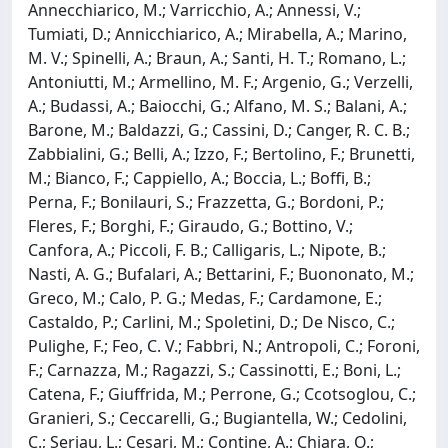
Annecchiarico, M.; Varricchio, A.; Annessi, V.;
Tumiati, D.; Annicchiarico, A.; Mirabella, A.; Marino,
M. V.; Spinelli, A.; Braun, A.; Santi, H. T.; Romano, L.;
Antoniutti, M.; Armellino, M. F.; Argenio, G.; Verzelli,
A.; Budassi, A.; Baiocchi, G.; Alfano, M. S.; Balani, A.;
Barone, M.; Baldazzi, G.; Cassini, D.; Canger, R. C. B.;
Zabbialini, G.; Belli, A.; Izzo, F.; Bertolino, F.; Brunetti,
M.; Bianco, F.; Cappiello, A.; Boccia, L.; Boffi, B.;
Perna, F.; Bonilauri, S.; Frazzetta, G.; Bordoni, P.;
Fleres, F.; Borghi, F.; Giraudo, G.; Bottino, V.;
Canfora, A.; Piccoli, F. B.; Calligaris, L.; Nipote, B.;
Nasti, A. G.; Bufalari, A.; Bettarini, F.; Buononato, M.;
Greco, M.; Calo, P. G.; Medas, F.; Cardamone, E.;
Castaldo, P.; Carlini, M.; Spoletini, D.; De Nisco, C.;
Pulighe, F.; Feo, C. V.; Fabbri, N.; Antropoli, C.; Foroni,
F.; Carnazza, M.; Ragazzi, S.; Cassinotti, E.; Boni, L.;
Catena, F.; Giuffrida, M.; Perrone, G.; Ccotsoglou, C.;
Granieri, S.; Ceccarelli, G.; Bugiantella, W.; Cedolini,
C.; Seriau, L.; Cesari, M.; Contine, A.; Chiara, O.;