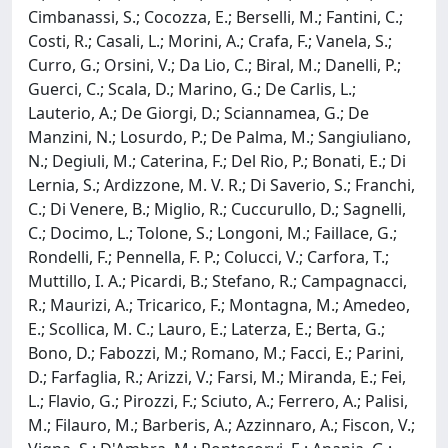
Cimbanassi, S.; Cocozza, E.; Berselli, M.; Fantini, C.;
Costi, R.; Casali, L.; Morini, A.; Crafa, F.; Vanela, S.;
Curro, G.; Orsini, V.; Da Lio, C.; Biral, M.; Danelli, P.;
Guerci, C.; Scala, D.; Marino, G.; De Carlis, L.;
Lauterio, A.; De Giorgi, D.; Sciannamea, G.; De
Manzini, N.; Losurdo, P.; De Palma, M.; Sangiuliano,
N.; Degiuli, M.; Caterina, F.; Del Rio, P.; Bonati, E.; Di
Lernia, S.; Ardizzone, M. V. R.; Di Saverio, S.; Franchi,
C.; Di Venere, B.; Miglio, R.; Cuccurullo, D.; Sagnelli,
C.; Docimo, L.; Tolone, S.; Longoni, M.; Faillace, G.;
Rondelli, F.; Pennella, F. P.; Colucci, V.; Carfora, T.;
Muttillo, I. A.; Picardi, B.; Stefano, R.; Campagnacci,
R.; Maurizi, A.; Tricarico, F.; Montagna, M.; Amedeo,
E.; Scollica, M. C.; Lauro, E.; Laterza, E.; Berta, G.;
Bono, D.; Fabozzi, M.; Romano, M.; Facci, E.; Parini,
D.; Farfaglia, R.; Arizzi, V.; Farsi, M.; Miranda, E.; Fei,
L.; Flavio, G.; Pirozzi, F.; Sciuto, A.; Ferrero, A.; Palisi,
M.; Filauro, M.; Barberis, A.; Azzinnaro, A.; Fiscon, V.;