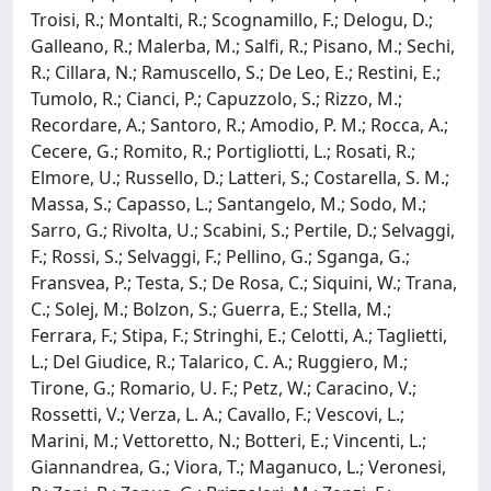
Troisi, R.; Montalti, R.; Scognamillo, F.; Delogu, D.;
Galleano, R.; Malerba, M.; Salfi, R.; Pisano, M.; Sechi,
R.; Cillara, N.; Ramuscello, S.; De Leo, E.; Restini, E.;
Tumolo, R.; Cianci, P.; Capuzzolo, S.; Rizzo, M.;
Recordare, A.; Santoro, R.; Amodio, P. M.; Rocca, A.;
Cecere, G.; Romito, R.; Portigliotti, L.; Rosati, R.;
Elmore, U.; Russello, D.; Latteri, S.; Costarella, S. M.;
Massa, S.; Capasso, L.; Santangelo, M.; Sodo, M.;
Sarro, G.; Rivolta, U.; Scabini, S.; Pertile, D.; Selvaggi,
F.; Rossi, S.; Selvaggi, F.; Pellino, G.; Sganga, G.;
Fransvea, P.; Testa, S.; De Rosa, C.; Siquini, W.; Trana,
C.; Solej, M.; Bolzon, S.; Guerra, E.; Stella, M.;
Ferrara, F.; Stipa, F.; Stringhi, E.; Celotti, A.; Taglietti,
L.; Del Giudice, R.; Talarico, C. A.; Ruggiero, M.;
Tirone, G.; Romario, U. F.; Petz, W.; Caracino, V.;
Rossetti, V.; Verza, L. A.; Cavallo, F.; Vescovi, L.;
Marini, M.; Vettoretto, N.; Botteri, E.; Vincenti, L.;
Giannandrea, G.; Viora, T.; Maganuco, L.; Veronesi,