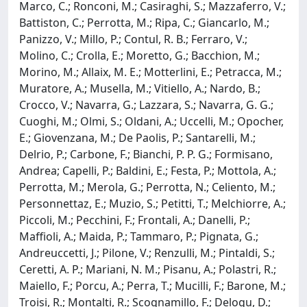
Marco, C.; Ronconi, M.; Casiraghi, S.; Mazzaferro, V.;
Battiston, C.; Perrotta, M.; Ripa, C.; Giancarlo, M.;
Panizzo, V.; Millo, P.; Contul, R. B.; Ferraro, V.;
Molino, C.; Crolla, E.; Moretto, G.; Bacchion, M.;
Morino, M.; Allaix, M. E.; Motterlini, E.; Petracca, M.;
Muratore, A.; Musella, M.; Vitiello, A.; Nardo, B.;
Crocco, V.; Navarra, G.; Lazzara, S.; Navarra, G. G.;
Cuoghi, M.; Olmi, S.; Oldani, A.; Uccelli, M.; Opocher,
E.; Giovenzana, M.; De Paolis, P.; Santarelli, M.;
Delrio, P.; Carbone, F.; Bianchi, P. P. G.; Formisano,
Andrea; Capelli, P.; Baldini, E.; Festa, P.; Mottola, A.;
Perrotta, M.; Merola, G.; Perrotta, N.; Celiento, M.;
Personnettaz, E.; Muzio, S.; Petitti, T.; Melchiorre, A.;
Piccoli, M.; Pecchini, F.; Frontali, A.; Danelli, P.;
Maffioli, A.; Maida, P.; Tammaro, P.; Pignata, G.;
Andreuccetti, J.; Pilone, V.; Renzulli, M.; Pintaldi, S.;
Ceretti, A. P.; Mariani, N. M.; Pisanu, A.; Polastri, R.;
Maiello, F.; Porcu, A.; Perra, T.; Mucilli, F.; Barone, M.;
Troisi, R.; Montalti, R.; Scognamillo, F.; Delogu, D.;