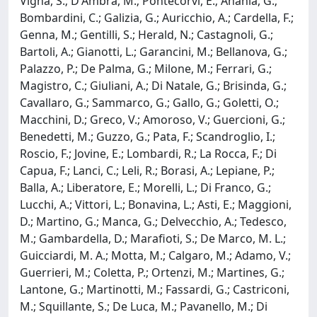
Vigna, S.; D'Ambra, M.; Pontecorvi, E.; Anania, G.;
Bombardini, C.; Galizia, G.; Auricchio, A.; Cardella, F.;
Genna, M.; Gentilli, S.; Herald, N.; Castagnoli, G.;
Bartoli, A.; Gianotti, L.; Garancini, M.; Bellanova, G.;
Palazzo, P.; De Palma, G.; Milone, M.; Ferrari, G.;
Magistro, C.; Giuliani, A.; Di Natale, G.; Brisinda, G.;
Cavallaro, G.; Sammarco, G.; Gallo, G.; Goletti, O.;
Macchini, D.; Greco, V.; Amoroso, V.; Guercioni, G.;
Benedetti, M.; Guzzo, G.; Pata, F.; Scandroglio, I.;
Roscio, F.; Jovine, E.; Lombardi, R.; La Rocca, F.; Di
Capua, F.; Lanci, C.; Leli, R.; Borasi, A.; Lepiane, P.;
Balla, A.; Liberatore, E.; Morelli, L.; Di Franco, G.;
Lucchi, A.; Vittori, L.; Bonavina, L.; Asti, E.; Maggioni,
D.; Martino, G.; Manca, G.; Delvecchio, A.; Tedesco,
M.; Gambardella, D.; Marafioti, S.; De Marco, M. L.;
Guicciardi, M. A.; Motta, M.; Calgaro, M.; Adamo, V.;
Guerrieri, M.; Coletta, P.; Ortenzi, M.; Martines, G.;
Lantone, G.; Martinotti, M.; Fassardi, G.; Castriconi,
M.; Squillante, S.; De Luca, M.; Pavanello, M.; Di