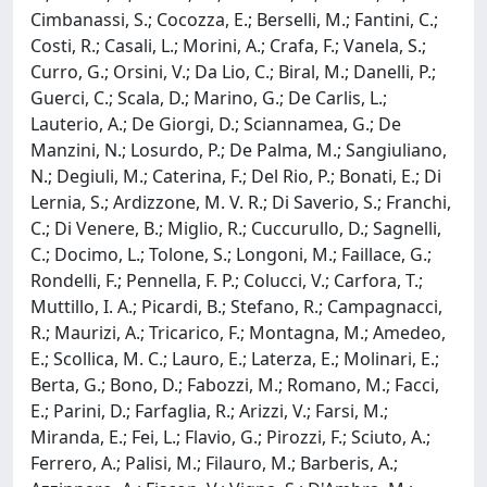
Cimbanassi, S.; Cocozza, E.; Berselli, M.; Fantini, C.;
Costi, R.; Casali, L.; Morini, A.; Crafa, F.; Vanela, S.;
Curro, G.; Orsini, V.; Da Lio, C.; Biral, M.; Danelli, P.;
Guerci, C.; Scala, D.; Marino, G.; De Carlis, L.;
Lauterio, A.; De Giorgi, D.; Sciannamea, G.; De
Manzini, N.; Losurdo, P.; De Palma, M.; Sangiuliano,
N.; Degiuli, M.; Caterina, F.; Del Rio, P.; Bonati, E.; Di
Lernia, S.; Ardizzone, M. V. R.; Di Saverio, S.; Franchi,
C.; Di Venere, B.; Miglio, R.; Cuccurullo, D.; Sagnelli,
C.; Docimo, L.; Tolone, S.; Longoni, M.; Faillace, G.;
Rondelli, F.; Pennella, F. P.; Colucci, V.; Carfora, T.;
Muttillo, I. A.; Picardi, B.; Stefano, R.; Campagnacci,
R.; Maurizi, A.; Tricarico, F.; Montagna, M.; Amedeo,
E.; Scollica, M. C.; Lauro, E.; Laterza, E.; Molinari, E.;
Berta, G.; Bono, D.; Fabozzi, M.; Romano, M.; Facci,
E.; Parini, D.; Farfaglia, R.; Arizzi, V.; Farsi, M.;
Miranda, E.; Fei, L.; Flavio, G.; Pirozzi, F.; Sciuto, A.;
Ferrero, A.; Palisi, M.; Filauro, M.; Barberis, A.;