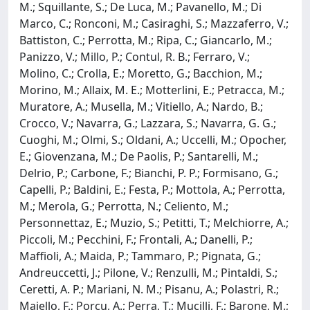
M.; Squillante, S.; De Luca, M.; Pavanello, M.; Di
Marco, C.; Ronconi, M.; Casiraghi, S.; Mazzaferro, V.;
Battiston, C.; Perrotta, M.; Ripa, C.; Giancarlo, M.;
Panizzo, V.; Millo, P.; Contul, R. B.; Ferraro, V.;
Molino, C.; Crolla, E.; Moretto, G.; Bacchion, M.;
Morino, M.; Allaix, M. E.; Motterlini, E.; Petracca, M.;
Muratore, A.; Musella, M.; Vitiello, A.; Nardo, B.;
Crocco, V.; Navarra, G.; Lazzara, S.; Navarra, G. G.;
Cuoghi, M.; Olmi, S.; Oldani, A.; Uccelli, M.; Opocher,
E.; Giovenzana, M.; De Paolis, P.; Santarelli, M.;
Delrio, P.; Carbone, F.; Bianchi, P. P.; Formisano, G.;
Capelli, P.; Baldini, E.; Festa, P.; Mottola, A.; Perrotta,
M.; Merola, G.; Perrotta, N.; Celiento, M.;
Personnettaz, E.; Muzio, S.; Petitti, T.; Melchiorre, A.;
Piccoli, M.; Pecchini, F.; Frontali, A.; Danelli, P.;
Maffioli, A.; Maida, P.; Tammaro, P.; Pignata, G.;
Andreuccetti, J.; Pilone, V.; Renzulli, M.; Pintaldi, S.;
Ceretti, A. P.; Mariani, N. M.; Pisanu, A.; Polastri, R.;
Maiello, F.; Porcu, A.; Perra, T.; Mucilli, F.; Barone, M.;