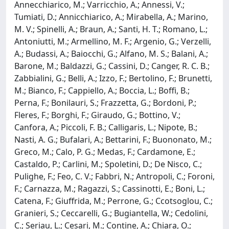
Annecchiarico, M.; Varricchio, A.; Annessi, V.;
Tumiati, D.; Annicchiarico, A.; Mirabella, A.; Marino,
M. V.; Spinelli, A.; Braun, A.; Santi, H. T.; Romano, L.;
Antoniutti, M.; Armellino, M. F.; Argenio, G.; Verzelli,
A.; Budassi, A.; Baiocchi, G.; Alfano, M. S.; Balani, A.;
Barone, M.; Baldazzi, G.; Cassini, D.; Canger, R. C. B.;
Zabbialini, G.; Belli, A.; Izzo, F.; Bertolino, F.; Brunetti,
M.; Bianco, F.; Cappiello, A.; Boccia, L.; Boffi, B.;
Perna, F.; Bonilauri, S.; Frazzetta, G.; Bordoni, P.;
Fleres, F.; Borghi, F.; Giraudo, G.; Bottino, V.;
Canfora, A.; Piccoli, F. B.; Calligaris, L.; Nipote, B.;
Nasti, A. G.; Bufalari, A.; Bettarini, F.; Buononato, M.;
Greco, M.; Calo, P. G.; Medas, F.; Cardamone, E.;
Castaldo, P.; Carlini, M.; Spoletini, D.; De Nisco, C.;
Pulighe, F.; Feo, C. V.; Fabbri, N.; Antropoli, C.; Foroni,
F.; Carnazza, M.; Ragazzi, S.; Cassinotti, E.; Boni, L.;
Catena, F.; Giuffrida, M.; Perrone, G.; Ccotsoglou, C.;
Granieri, S.; Ceccarelli, G.; Bugiantella, W.; Cedolini,
C.; Seriau, L.; Cesari, M.; Contine, A.; Chiara, O.;