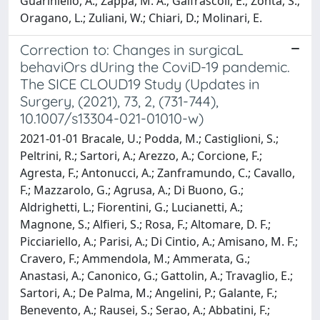
Guariniello, A.; Zappa, M. A.; Galfrascoli, E.; Zonta, S.;
Oragano, L.; Zuliani, W.; Chiari, D.; Molinari, E.
Correction to: Changes in surgicaL
behaviOrs dUring the CoviD-19 pandemic.
The SICE CLOUD19 Study (Updates in
Surgery, (2021), 73, 2, (731-744),
10.1007/s13304-021-01010-w)
2021-01-01 Bracale, U.; Podda, M.; Castiglioni, S.;
Peltrini, R.; Sartori, A.; Arezzo, A.; Corcione, F.;
Agresta, F.; Antonucci, A.; Zanframundo, C.; Cavallo,
F.; Mazzarolo, G.; Agrusa, A.; Di Buono, G.;
Aldrighetti, L.; Fiorentini, G.; Lucianetti, A.;
Magnone, S.; Alfieri, S.; Rosa, F.; Altomare, D. F.;
Picciariello, A.; Parisi, A.; Di Cintio, A.; Amisano, M. F.;
Cravero, F.; Ammendola, M.; Ammerata, G.;
Anastasi, A.; Canonico, G.; Gattolin, A.; Travaglio, E.;
Sartori, A.; De Palma, M.; Angelini, P.; Galante, F.;
Benevento, A.; Rausei, S.; Serao, A.; Abbatini, F.;