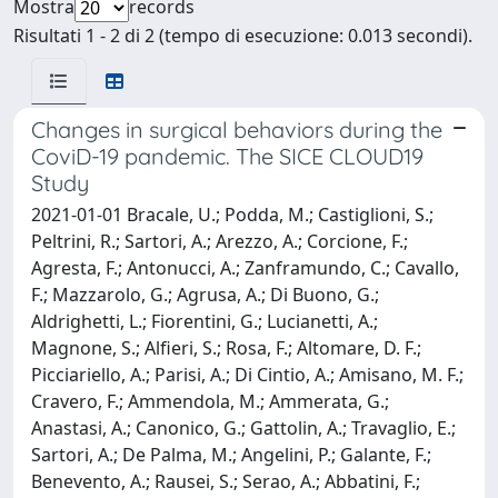
Mostra
records
Risultati 1 - 2 di 2 (tempo di esecuzione: 0.013 secondi).
Changes in surgical behaviors during the
CoviD-19 pandemic. The SICE CLOUD19
Study
2021-01-01 Bracale, U.; Podda, M.; Castiglioni, S.;
Peltrini, R.; Sartori, A.; Arezzo, A.; Corcione, F.;
Agresta, F.; Antonucci, A.; Zanframundo, C.; Cavallo,
F.; Mazzarolo, G.; Agrusa, A.; Di Buono, G.;
Aldrighetti, L.; Fiorentini, G.; Lucianetti, A.;
Magnone, S.; Alfieri, S.; Rosa, F.; Altomare, D. F.;
Picciariello, A.; Parisi, A.; Di Cintio, A.; Amisano, M. F.;
Cravero, F.; Ammendola, M.; Ammerata, G.;
Anastasi, A.; Canonico, G.; Gattolin, A.; Travaglio, E.;
Sartori, A.; De Palma, M.; Angelini, P.; Galante, F.;
Benevento, A.; Rausei, S.; Serao, A.; Abbatini, F.;