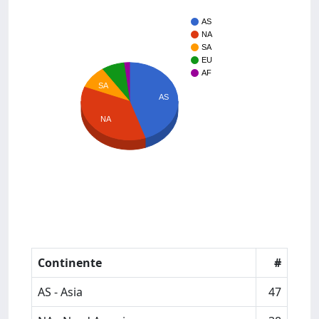
AS
NA
SA
EU
AF
SA
AS
NA
Continente
#
AS - Asia
47