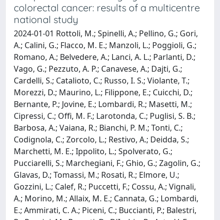
colorectal cancer: results of a multicentre
national study
2024-01-01 Rottoli, M.; Spinelli, A.; Pellino, G.; Gori,
A.; Calini, G.; Flacco, M. E.; Manzoli, L.; Poggioli, G.;
Romano, A.; Belvedere, A.; Lanci, A. L.; Parlanti, D.;
Vago, G.; Pezzuto, A. P.; Canavese, A.; Dajti, G.;
Cardelli, S.; Catalioto, C.; Russo, I. S.; Violante, T.;
Morezzi, D.; Maurino, L.; Filippone, E.; Cuicchi, D.;
Bernante, P.; Jovine, E.; Lombardi, R.; Masetti, M.;
Cipressi, C.; Offi, M. F.; Larotonda, C.; Puglisi, S. B.;
Barbosa, A.; Vaiana, R.; Bianchi, P. M.; Tonti, C.;
Codignola, C.; Zorcolo, L.; Restivo, A.; Deidda, S.;
Marchetti, M. E.; Ippolito, L.; Spolverato, G.;
Pucciarelli, S.; Marchegiani, F.; Ghio, G.; Zagolin, G.;
Glavas, D.; Tomassi, M.; Rosati, R.; Elmore, U.;
Gozzini, L.; Calef, R.; Puccetti, F.; Cossu, A.; Vignali,
A.; Morino, M.; Allaix, M. E.; Cannata, G.; Lombardi,
E.; Ammirati, C. A.; Piceni, C.; Buccianti, P.; Balestri,