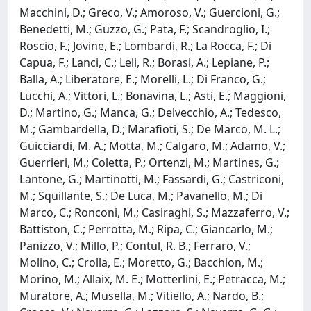
Macchini, D.; Greco, V.; Amoroso, V.; Guercioni, G.;
Benedetti, M.; Guzzo, G.; Pata, F.; Scandroglio, I.;
Roscio, F.; Jovine, E.; Lombardi, R.; La Rocca, F.; Di
Capua, F.; Lanci, C.; Leli, R.; Borasi, A.; Lepiane, P.;
Balla, A.; Liberatore, E.; Morelli, L.; Di Franco, G.;
Lucchi, A.; Vittori, L.; Bonavina, L.; Asti, E.; Maggioni,
D.; Martino, G.; Manca, G.; Delvecchio, A.; Tedesco,
M.; Gambardella, D.; Marafioti, S.; De Marco, M. L.;
Guicciardi, M. A.; Motta, M.; Calgaro, M.; Adamo, V.;
Guerrieri, M.; Coletta, P.; Ortenzi, M.; Martines, G.;
Lantone, G.; Martinotti, M.; Fassardi, G.; Castriconi,
M.; Squillante, S.; De Luca, M.; Pavanello, M.; Di
Marco, C.; Ronconi, M.; Casiraghi, S.; Mazzaferro, V.;
Battiston, C.; Perrotta, M.; Ripa, C.; Giancarlo, M.;
Panizzo, V.; Millo, P.; Contul, R. B.; Ferraro, V.;
Molino, C.; Crolla, E.; Moretto, G.; Bacchion, M.;
Morino, M.; Allaix, M. E.; Motterlini, E.; Petracca, M.;
Muratore, A.; Musella, M.; Vitiello, A.; Nardo, B.;