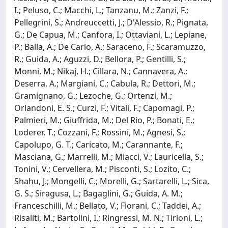
I.; Peluso, C.; Macchi, L.; Tanzanu, M.; Zanzi, F.;
Pellegrini, S.; Andreuccetti, J.; D'Alessio, R.; Pignata,
G.; De Capua, M.; Canfora, I.; Ottaviani, L.; Lepiane,
P.; Balla, A.; De Carlo, A.; Saraceno, F.; Scaramuzzo,
R.; Guida, A.; Aguzzi, D.; Bellora, P.; Gentilli, S.;
Monni, M.; Nikaj, H.; Cillara, N.; Cannavera, A.;
Deserra, A.; Margiani, C.; Cabula, R.; Dettori, M.;
Gramignano, G.; Lezoche, G.; Ortenzi, M.;
Orlandoni, E. S.; Curzi, F.; Vitali, F.; Capomagi, P.;
Palmieri, M.; Giuffrida, M.; Del Rio, P.; Bonati, E.;
Loderer, T.; Cozzani, F.; Rossini, M.; Agnesi, S.;
Capolupo, G. T.; Caricato, M.; Carannante, F.;
Masciana, G.; Marrelli, M.; Miacci, V.; Lauricella, S.;
Tonini, V.; Cervellera, M.; Pisconti, S.; Lozito, C.;
Shahu, J.; Mongelli, C.; Morelli, G.; Sartarelli, L.; Sica,
G. S.; Siragusa, L.; Bagaglini, G.; Guida, A. M.;
Franceschilli, M.; Bellato, V.; Fiorani, C.; Taddei, A.;
Risaliti, M.; Bartolini, I.; Ringressi, M. N.; Tirloni, L.;