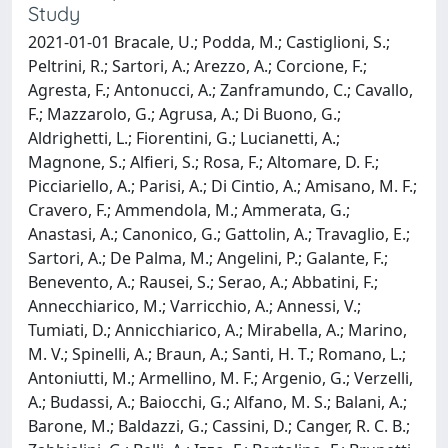
Study
2021-01-01 Bracale, U.; Podda, M.; Castiglioni, S.;
Peltrini, R.; Sartori, A.; Arezzo, A.; Corcione, F.;
Agresta, F.; Antonucci, A.; Zanframundo, C.; Cavallo,
F.; Mazzarolo, G.; Agrusa, A.; Di Buono, G.;
Aldrighetti, L.; Fiorentini, G.; Lucianetti, A.;
Magnone, S.; Alfieri, S.; Rosa, F.; Altomare, D. F.;
Picciariello, A.; Parisi, A.; Di Cintio, A.; Amisano, M. F.;
Cravero, F.; Ammendola, M.; Ammerata, G.;
Anastasi, A.; Canonico, G.; Gattolin, A.; Travaglio, E.;
Sartori, A.; De Palma, M.; Angelini, P.; Galante, F.;
Benevento, A.; Rausei, S.; Serao, A.; Abbatini, F.;
Annecchiarico, M.; Varricchio, A.; Annessi, V.;
Tumiati, D.; Annicchiarico, A.; Mirabella, A.; Marino,
M. V.; Spinelli, A.; Braun, A.; Santi, H. T.; Romano, L.;
Antoniutti, M.; Armellino, M. F.; Argenio, G.; Verzelli,
A.; Budassi, A.; Baiocchi, G.; Alfano, M. S.; Balani, A.;
Barone, M.; Baldazzi, G.; Cassini, D.; Canger, R. C. B.;