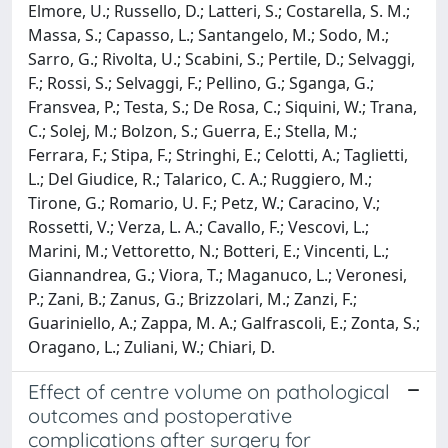
Elmore, U.; Russello, D.; Latteri, S.; Costarella, S. M.;
Massa, S.; Capasso, L.; Santangelo, M.; Sodo, M.;
Sarro, G.; Rivolta, U.; Scabini, S.; Pertile, D.; Selvaggi,
F.; Rossi, S.; Selvaggi, F.; Pellino, G.; Sganga, G.;
Fransvea, P.; Testa, S.; De Rosa, C.; Siquini, W.; Trana,
C.; Solej, M.; Bolzon, S.; Guerra, E.; Stella, M.;
Ferrara, F.; Stipa, F.; Stringhi, E.; Celotti, A.; Taglietti,
L.; Del Giudice, R.; Talarico, C. A.; Ruggiero, M.;
Tirone, G.; Romario, U. F.; Petz, W.; Caracino, V.;
Rossetti, V.; Verza, L. A.; Cavallo, F.; Vescovi, L.;
Marini, M.; Vettoretto, N.; Botteri, E.; Vincenti, L.;
Giannandrea, G.; Viora, T.; Maganuco, L.; Veronesi,
P.; Zani, B.; Zanus, G.; Brizzolari, M.; Zanzi, F.;
Guariniello, A.; Zappa, M. A.; Galfrascoli, E.; Zonta, S.;
Oragano, L.; Zuliani, W.; Chiari, D.
Effect of centre volume on pathological
outcomes and postoperative
complications after surgery for