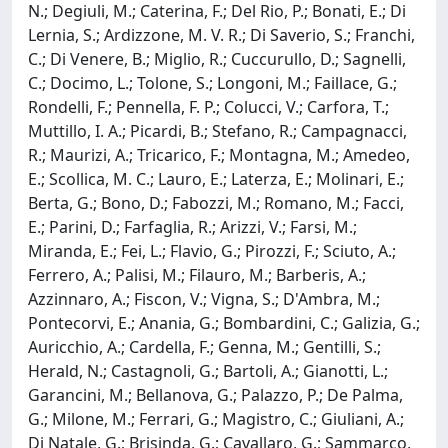
N.; Degiuli, M.; Caterina, F.; Del Rio, P.; Bonati, E.; Di
Lernia, S.; Ardizzone, M. V. R.; Di Saverio, S.; Franchi,
C.; Di Venere, B.; Miglio, R.; Cuccurullo, D.; Sagnelli,
C.; Docimo, L.; Tolone, S.; Longoni, M.; Faillace, G.;
Rondelli, F.; Pennella, F. P.; Colucci, V.; Carfora, T.;
Muttillo, I. A.; Picardi, B.; Stefano, R.; Campagnacci,
R.; Maurizi, A.; Tricarico, F.; Montagna, M.; Amedeo,
E.; Scollica, M. C.; Lauro, E.; Laterza, E.; Molinari, E.;
Berta, G.; Bono, D.; Fabozzi, M.; Romano, M.; Facci,
E.; Parini, D.; Farfaglia, R.; Arizzi, V.; Farsi, M.;
Miranda, E.; Fei, L.; Flavio, G.; Pirozzi, F.; Sciuto, A.;
Ferrero, A.; Palisi, M.; Filauro, M.; Barberis, A.;
Azzinnaro, A.; Fiscon, V.; Vigna, S.; D'Ambra, M.;
Pontecorvi, E.; Anania, G.; Bombardini, C.; Galizia, G.;
Auricchio, A.; Cardella, F.; Genna, M.; Gentilli, S.;
Herald, N.; Castagnoli, G.; Bartoli, A.; Gianotti, L.;
Garancini, M.; Bellanova, G.; Palazzo, P.; De Palma,
G.; Milone, M.; Ferrari, G.; Magistro, C.; Giuliani, A.;
Di Natale, G.; Brisinda, G.; Cavallaro, G.; Sammarco,