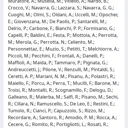
Muratore, A.; Musella, M.; Vitiello, A.; Nardo, B.;
Crocco, V.; Navarra, G.; Lazzara, S.; Navarra, G. G.;
Cuoghi, M.; Olmi, S.; Oldani, A.; Uccelli, M.; Opocher,
E.; Giovenzana, M.; De Paolis, P.; Santarelli, M.;
Delrio, P.; Carbone, F.; Bianchi, P. P.; Formisano, G.;
Capelli, P.; Baldini, E.; Festa, P.; Mottola, A.; Perrotta,
M.; Merola, G.; Perrotta, N.; Celiento, M.;
Personnettaz, E.; Muzio, S.; Petitti, T.; Melchiorre, A.;
Piccoli, M.; Pecchini, F.; Frontali, A.; Danelli, P.;
Maffioli, A.; Maida, P.; Tammaro, P.; Pignata, G.;
Andreuccetti, J.; Pilone, V.; Renzulli, M.; Pintaldi, S.;
Ceretti, A. P.; Mariani, N. M.; Pisanu, A.; Polastri, R.;
Maiello, F.; Porcu, A.; Perra, T.; Mucilli, F.; Barone, M.;
Troisi, R.; Montalti, R.; Scognamillo, F.; Delogu, D.;
Galleano, R.; Malerba, M.; Salfi, R.; Pisano, M.; Sechi,
R.; Cillara, N.; Ramuscello, S.; De Leo, E.; Restini, E.;
Tumolo, R.; Cianci, P.; Capuzzolo, S.; Rizzo, M.;
Recordare, A.; Santoro, R.; Amodio, P. M.; Rocca, A.;
Cecere, G.; Romito, R.; Portigliotti, L.; Rosati, R.;