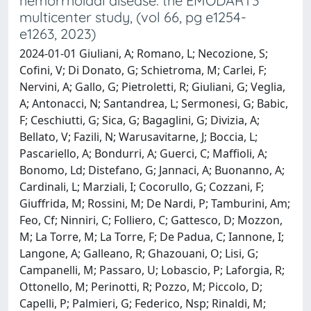
hemorrhoidal disease: the EMODART3
multicenter study, (vol 66, pg e1254-
e1263, 2023)
2024-01-01 Giuliani, A; Romano, L; Necozione, S;
Cofini, V; Di Donato, G; Schietroma, M; Carlei, F;
Nervini, A; Gallo, G; Pietroletti, R; Giuliani, G; Veglia,
A; Antonacci, N; Santandrea, L; Sermonesi, G; Babic,
F; Ceschiutti, G; Sica, G; Bagaglini, G; Divizia, A;
Bellato, V; Fazili, N; Warusavitarne, J; Boccia, L;
Pascariello, A; Bondurri, A; Guerci, C; Maffioli, A;
Bonomo, Ld; Distefano, G; Jannaci, A; Buonanno, A;
Cardinali, L; Marziali, I; Cocorullo, G; Cozzani, F;
Giuffrida, M; Rossini, M; De Nardi, P; Tamburini, Am;
Feo, Cf; Ninniri, C; Folliero, C; Gattesco, D; Mozzon,
M; La Torre, M; La Torre, F; De Padua, C; Iannone, I;
Langone, A; Galleano, R; Ghazouani, O; Lisi, G;
Campanelli, M; Passaro, U; Lobascio, P; Laforgia, R;
Ottonello, M; Perinotti, R; Pozzo, M; Piccolo, D;
Capelli, P; Palmieri, G; Federico, Nsp; Rinaldi, M;