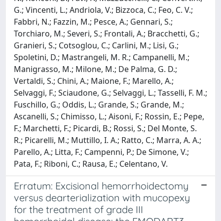
G.; Vincenti, L.; Andriola, V.; Bizzoca, C.; Feo, C. V.;
Fabbri, N.; Fazzin, M.; Pesce, A.; Gennari, S.;
Torchiaro, M.; Severi, S.; Frontali, A.; Bracchetti, G.;
Granieri, S.; Cotsoglou, C.; Carlini, M.; Lisi, G.;
Spoletini, D.; Mastrangeli, M. R.; Campanelli, M.;
Manigrasso, M.; Milone, M.; De Palma, G. D.;
Vertaldi, S.; Chini, A.; Maione, F.; Marello, A.;
Selvaggi, F.; Sciaudone, G.; Selvaggi, L.; Tasselli, F. M.;
Fuschillo, G.; Oddis, L.; Grande, S.; Grande, M.;
Ascanelli, S.; Chimisso, L.; Aisoni, F.; Rossin, E.; Pepe,
F.; Marchetti, F.; Picardi, B.; Rossi, S.; Del Monte, S.
R.; Picarelli, M.; Muttillo, I. A.; Ratto, C.; Marra, A. A.;
Parello, A.; Litta, F.; Campenni, P.; De Simone, V.;
Pata, F.; Riboni, C.; Rausa, E.; Celentano, V.
Erratum: Excisional hemorrhoidectomy
versus dearterialization with mucopexy
for the treatment of grade III