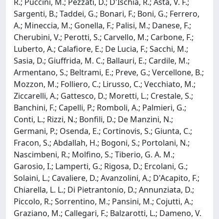
R.; Puccini, M.; Pezzati, D.; D'Ischia, R.; Asta, V. F.;
Sargenti, B.; Taddei, G.; Bonari, F.; Boni, G.; Ferrero,
A.; Mineccia, M.; Gonella, F.; Palisi, M.; Danese, F.;
Cherubini, V.; Perotti, S.; Carvello, M.; Carbone, F.;
Luberto, A.; Calafiore, E.; De Lucia, F.; Sacchi, M.;
Sasia, D.; Giuffrida, M. C.; Ballauri, E.; Cardile, M.;
Armentano, S.; Beltrami, E.; Preve, G.; Vercellone, B.;
Mozzon, M.; Folliero, C.; Lirusso, C.; Vecchiato, M.;
Ziccarelli, A.; Gattesco, D.; Moretti, L.; Crestale, S.;
Banchini, F.; Capelli, P.; Romboli, A.; Palmieri, G.;
Conti, L.; Rizzi, N.; Bonfili, D.; De Manzini, N.;
Germani, P.; Osenda, E.; Cortinovis, S.; Giunta, C.;
Fracon, S.; Abdallah, H.; Bogoni, S.; Portolani, N.;
Nascimbeni, R.; Molfino, S.; Tiberio, G. A. M.;
Garosio, I.; Lamperti, G.; Rigosa, D.; Ercolani, G.;
Solaini, L.; Cavaliere, D.; Avanzolini, A.; D'Acapito, F.;
Chiarella, L. L.; Di Pietrantonio, D.; Annunziata, D.;
Piccolo, R.; Sorrentino, M.; Pansini, M.; Cojutti, A.;
Graziano, M.; Callegari, F.; Balzarotti, L.; Dameno, V.