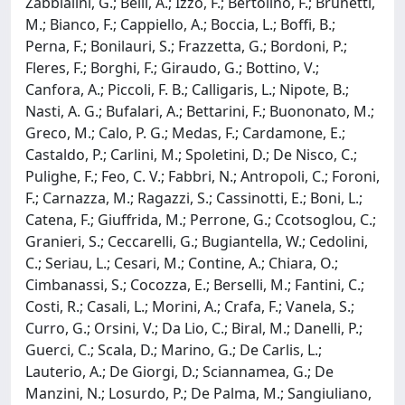
Zabbialini, G.; Belli, A.; Izzo, F.; Bertolino, F.; Brunetti,
M.; Bianco, F.; Cappiello, A.; Boccia, L.; Boffi, B.;
Perna, F.; Bonilauri, S.; Frazzetta, G.; Bordoni, P.;
Fleres, F.; Borghi, F.; Giraudo, G.; Bottino, V.;
Canfora, A.; Piccoli, F. B.; Calligaris, L.; Nipote, B.;
Nasti, A. G.; Bufalari, A.; Bettarini, F.; Buononato, M.;
Greco, M.; Calo, P. G.; Medas, F.; Cardamone, E.;
Castaldo, P.; Carlini, M.; Spoletini, D.; De Nisco, C.;
Pulighe, F.; Feo, C. V.; Fabbri, N.; Antropoli, C.; Foroni,
F.; Carnazza, M.; Ragazzi, S.; Cassinotti, E.; Boni, L.;
Catena, F.; Giuffrida, M.; Perrone, G.; Ccotsoglou, C.;
Granieri, S.; Ceccarelli, G.; Bugiantella, W.; Cedolini,
C.; Seriau, L.; Cesari, M.; Contine, A.; Chiara, O.;
Cimbanassi, S.; Cocozza, E.; Berselli, M.; Fantini, C.;
Costi, R.; Casali, L.; Morini, A.; Crafa, F.; Vanela, S.;
Curro, G.; Orsini, V.; Da Lio, C.; Biral, M.; Danelli, P.;
Guerci, C.; Scala, D.; Marino, G.; De Carlis, L.;
Lauterio, A.; De Giorgi, D.; Sciannamea, G.; De
Manzini, N.; Losurdo, P.; De Palma, M.; Sangiuliano,