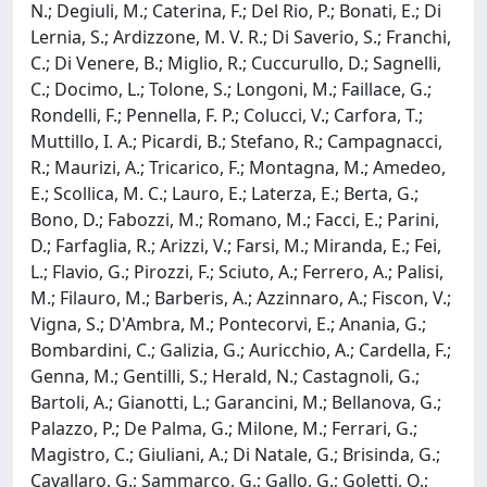
N.; Degiuli, M.; Caterina, F.; Del Rio, P.; Bonati, E.; Di
Lernia, S.; Ardizzone, M. V. R.; Di Saverio, S.; Franchi,
C.; Di Venere, B.; Miglio, R.; Cuccurullo, D.; Sagnelli,
C.; Docimo, L.; Tolone, S.; Longoni, M.; Faillace, G.;
Rondelli, F.; Pennella, F. P.; Colucci, V.; Carfora, T.;
Muttillo, I. A.; Picardi, B.; Stefano, R.; Campagnacci,
R.; Maurizi, A.; Tricarico, F.; Montagna, M.; Amedeo,
E.; Scollica, M. C.; Lauro, E.; Laterza, E.; Berta, G.;
Bono, D.; Fabozzi, M.; Romano, M.; Facci, E.; Parini,
D.; Farfaglia, R.; Arizzi, V.; Farsi, M.; Miranda, E.; Fei,
L.; Flavio, G.; Pirozzi, F.; Sciuto, A.; Ferrero, A.; Palisi,
M.; Filauro, M.; Barberis, A.; Azzinnaro, A.; Fiscon, V.;
Vigna, S.; D'Ambra, M.; Pontecorvi, E.; Anania, G.;
Bombardini, C.; Galizia, G.; Auricchio, A.; Cardella, F.;
Genna, M.; Gentilli, S.; Herald, N.; Castagnoli, G.;
Bartoli, A.; Gianotti, L.; Garancini, M.; Bellanova, G.;
Palazzo, P.; De Palma, G.; Milone, M.; Ferrari, G.;
Magistro, C.; Giuliani, A.; Di Natale, G.; Brisinda, G.;
Cavallaro, G.; Sammarco, G.; Gallo, G.; Goletti, O.;