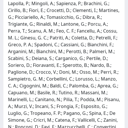
Lapolla, P.; Mingoli, A.; Sapienza, P.; Brachini, G.;
Cirillo, B.; Fiori, E.; Crocetti, D.; Clementi, I.; Martines,
G.; Picciariello, A.; Tomasicchio, G.; Dibra, R.;
Trigiante, G.; Rinaldi, M.; Lantone, G.; Porcu, A.;
Perra, T.; Scanu, A. M.; Feo, C. F.; Fancellu, A.; Cossu,
M. L.; Ginesu, G. C.; Patriti, A.; Coletta, D.; Petrelli, F.;
Greco, P. A.; Spadoni, C.; Cassiani, G.; Bianchini, F.;
Arganini, M.; Bianchini, M.; Perotti, B.; Palmeri, M.;
Scabini, S.; Deiana, S.; Carganico, G.; Pertile, D.;
Soriero, D.; Fioravanti, E.; Sperotto, B.; Nardo, B.;
Paglione, D.; Crocco, V.; Doni, M.; Osso, M.; Perri, R.;
Sampietro, G. M.; Corbellini, C.; Lorusso, L.; Manzo,
C. A.; Cigognini, M.; Baldi, C.; Palomba, G.; Aprea, G.;
Capuano, M.; Basile, R.; Tutino, R.; Massani, M.;
Marinelli, L.; Canitano, N.; Pilia, T.; Podda, M.; Pisanu,
A.; Murzi, V.; Incani, S.; Frongia, F.; Esposito, G.;
Luglio, G.; Tropeano, F. P.; Pagano, G.; Spina, E.; De
Simone, G.; Cricri, M.; Catena, F.; Vallicelli, C.; Zanini,
N.; Ronconi, D.; Favi, F.; Mazzucchelli, C.; Convertini,