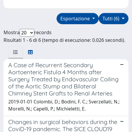
Esportazione
Tutti (6)
Mostra
records
Risultati 1 - 6 di 6 (tempo di esecuzione: 0.026 secondi).
A Case of Recurrent Secondary
Aortoenteric Fistula 4 Months after
Surgery Treated by Endovascular Coiling
of the Aortic Stump and Bilateral
Chimney Stent Grafts to Renal Arteries
2019-01-01 Colombi, D.; Bodini, F. C.; Sverzellati, N.;
Morelli, N.; Capelli, P.; Michieletti, E.
Changes in surgical behaviors during the
CoviD-19 pandemic. The SICE CLOUD19