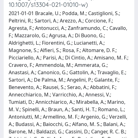
10.1007/s13304-021-01010-w)
2021-01-01 Bracale, U.; Podda, M.; Castiglioni, S.;
Peltrini, R.; Sartori, A.; Arezzo, A.; Corcione, F.;
Agresta, F.; Antonucci, A.; Zanframundo, C.; Cavallo,
F.; Mazzarolo, G.; Agrusa, A.; Di Buono, G.;
Aldrighetti, L.; Fiorentini, G.; Lucianetti, A.;
Magnone, S.; Alfieri, S.; Rosa, F.; Altomare, D. F.;
Picciariello, A.; Parisi, A.; Di Cintio, A.; Amisano, M. F.;
Cravero, F.; Ammendola, M.; Ammerata, G.;
Anastasi, A.; Canonico, G.; Gattolin, A.; Travaglio, E.;
Sartori, A.; De Palma, M.; Angelini, P.; Galante, F.;
Benevento, A.; Rausei, S.; Serao, A.; Abbatini, F.;
Annecchiarico, M.; Varricchio, A.; Annessi, V.;
Tumiati, D.; Annicchiarico, A.; Mirabella, A.; Marino,
M. V.; Spinelli, A.; Braun, A.; Santi, H. T.; Romano, L.;
Antoniutti, M.; Armellino, M. F.; Argenio, G.; Verzelli,
A.; Budassi, A.; Baiocchi, G.; Alfano, M. S.; Balani, A.;
Barone, M.; Baldazzi, G.; Cassini, D.; Canger, R. C. B.;