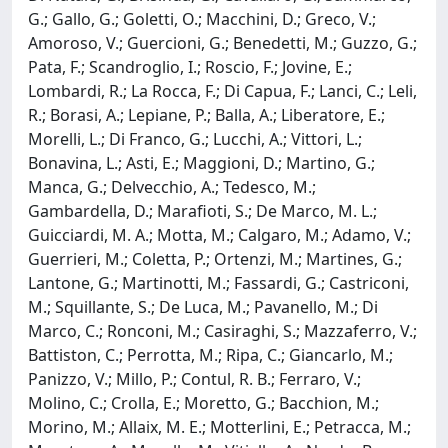
G.; Gallo, G.; Goletti, O.; Macchini, D.; Greco, V.;
Amoroso, V.; Guercioni, G.; Benedetti, M.; Guzzo, G.;
Pata, F.; Scandroglio, I.; Roscio, F.; Jovine, E.;
Lombardi, R.; La Rocca, F.; Di Capua, F.; Lanci, C.; Leli,
R.; Borasi, A.; Lepiane, P.; Balla, A.; Liberatore, E.;
Morelli, L.; Di Franco, G.; Lucchi, A.; Vittori, L.;
Bonavina, L.; Asti, E.; Maggioni, D.; Martino, G.;
Manca, G.; Delvecchio, A.; Tedesco, M.;
Gambardella, D.; Marafioti, S.; De Marco, M. L.;
Guicciardi, M. A.; Motta, M.; Calgaro, M.; Adamo, V.;
Guerrieri, M.; Coletta, P.; Ortenzi, M.; Martines, G.;
Lantone, G.; Martinotti, M.; Fassardi, G.; Castriconi,
M.; Squillante, S.; De Luca, M.; Pavanello, M.; Di
Marco, C.; Ronconi, M.; Casiraghi, S.; Mazzaferro, V.;
Battiston, C.; Perrotta, M.; Ripa, C.; Giancarlo, M.;
Panizzo, V.; Millo, P.; Contul, R. B.; Ferraro, V.;
Molino, C.; Crolla, E.; Moretto, G.; Bacchion, M.;
Morino, M.; Allaix, M. E.; Motterlini, E.; Petracca, M.;