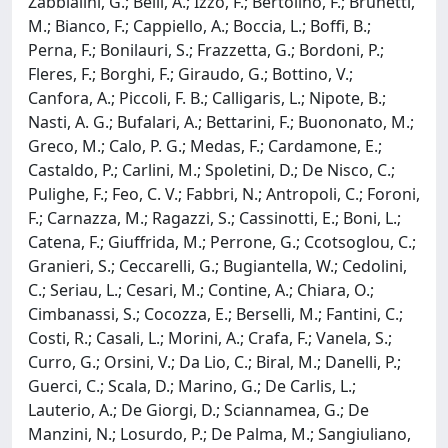
Zabbialini, G.; Belli, A.; Izzo, F.; Bertolino, F.; Brunetti,
M.; Bianco, F.; Cappiello, A.; Boccia, L.; Boffi, B.;
Perna, F.; Bonilauri, S.; Frazzetta, G.; Bordoni, P.;
Fleres, F.; Borghi, F.; Giraudo, G.; Bottino, V.;
Canfora, A.; Piccoli, F. B.; Calligaris, L.; Nipote, B.;
Nasti, A. G.; Bufalari, A.; Bettarini, F.; Buononato, M.;
Greco, M.; Calo, P. G.; Medas, F.; Cardamone, E.;
Castaldo, P.; Carlini, M.; Spoletini, D.; De Nisco, C.;
Pulighe, F.; Feo, C. V.; Fabbri, N.; Antropoli, C.; Foroni,
F.; Carnazza, M.; Ragazzi, S.; Cassinotti, E.; Boni, L.;
Catena, F.; Giuffrida, M.; Perrone, G.; Ccotsoglou, C.;
Granieri, S.; Ceccarelli, G.; Bugiantella, W.; Cedolini,
C.; Seriau, L.; Cesari, M.; Contine, A.; Chiara, O.;
Cimbanassi, S.; Cocozza, E.; Berselli, M.; Fantini, C.;
Costi, R.; Casali, L.; Morini, A.; Crafa, F.; Vanela, S.;
Curro, G.; Orsini, V.; Da Lio, C.; Biral, M.; Danelli, P.;
Guerci, C.; Scala, D.; Marino, G.; De Carlis, L.;
Lauterio, A.; De Giorgi, D.; Sciannamea, G.; De
Manzini, N.; Losurdo, P.; De Palma, M.; Sangiuliano,