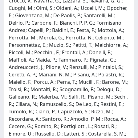
Crocco, V.; Navarra, G.; Lazzara, S.; Navarra, G. G.;
Cuoghi, M.; Olmi, S.; Oldani, A.; Uccelli, M.; Opocher,
E.; Giovenzana, M.; De Paolis, P.; Santarelli, M.;
Delrio, P.; Carbone, F.; Bianchi, P. P. G.; Formisano,
Andrea; Capelli, P.; Baldini, E.; Festa, P.; Mottola, A.;
Perrotta, M.; Merola, G.; Perrotta, N.; Celiento, M.;
Personnettaz, E.; Muzio, S.; Petitti, T.; Melchiorre, A.;
Piccoli, M.; Pecchini, F.; Frontali, A.; Danelli, P.;
Maffioli, A.; Maida, P.; Tammaro, P.; Pignata, G.;
Andreuccetti, J.; Pilone, V.; Renzulli, M.; Pintaldi, S.;
Ceretti, A. P.; Mariani, N. M.; Pisanu, A.; Polastri, R.;
Maiello, F.; Porcu, A.; Perra, T.; Mucilli, F.; Barone, M.;
Troisi, R.; Montalti, R.; Scognamillo, F.; Delogu, D.;
Galleano, R.; Malerba, M.; Salfi, R.; Pisano, M.; Sechi,
R.; Cillara, N.; Ramuscello, S.; De Leo, E.; Restini, E.;
Tumolo, R.; Cianci, P.; Capuzzolo, S.; Rizzo, M.;
Recordare, A.; Santoro, R.; Amodio, P. M.; Rocca, A.;
Cecere, G.; Romito, R.; Portigliotti, L.; Rosati, R.;
Elmore, U.; Russello, D.; Latteri, S.; Costarella, S. M.;