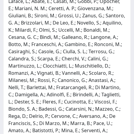
Laface, L.; Abate, E.; Casati, M.; Gobbi, P.; Opocher,
E.; Mariani, N. M.; Ceretti, A. P.; Giovenzana, M.;
Giuliani, B.; Sironi, M.; Grossi, U.; Zanus, G.; Santoro,
G. A.; Brizzolari, M.; De Leo, E.; Novello, S.; Aquilino,
K.; Milardi, F.; Olmi, S.; Uccelli, M.; Bonaldi, M.;
Cesana, G. C.; Bindi, M.; Galleano, R.; Langone, A.;
Botto, M.; Franceschi, A.; Gambino, E.; Ronconi, M.;
Casiraghi, S.; Casole, G.; Ciulla, S. L.; Terrosu, G.;
Calandra, S.; Scarpa, E.; Cherchi, V.; Calini, G.;
Martinuzzo, L.; Clocchiatti, L.; Muschitiello, D.;
Romanzi, A.; Vignati, B.; Vannelli, A.; Scolaro, R.;
Milanesi, M.; Rossi, F.; Canonico, G.; Anastasi, A.;
Nelli, T.; Barlettai, M.; Fratarcangeli, R.; Di Martino,
C.; Damigella, A.; Adinolfi, E.; Birindelli, A.; Taglietti,
L.; Dester, S. E.; Fleres, F.; Cucinotta, E.; Viscosi, F.;
Biondo, S. A.; Badessi, G.; Catarsini, N.; Mazzeo, C.;
Rega, D.; Delrio, P.; Cervone, C.; Aversano, A.; De
Franciscis, S.; Di Marzo, M.; Marra, B.; Pace, U.;
Amato, A.; Batistotti, P.; Mina, E.; Serventi, A.;