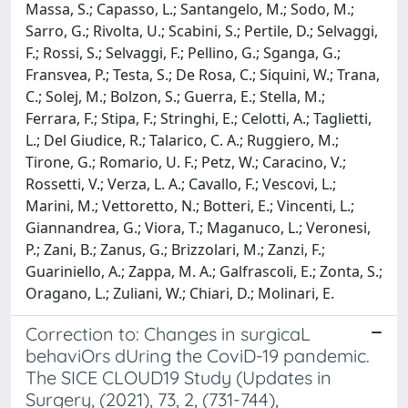
Massa, S.; Capasso, L.; Santangelo, M.; Sodo, M.;
Sarro, G.; Rivolta, U.; Scabini, S.; Pertile, D.; Selvaggi,
F.; Rossi, S.; Selvaggi, F.; Pellino, G.; Sganga, G.;
Fransvea, P.; Testa, S.; De Rosa, C.; Siquini, W.; Trana,
C.; Solej, M.; Bolzon, S.; Guerra, E.; Stella, M.;
Ferrara, F.; Stipa, F.; Stringhi, E.; Celotti, A.; Taglietti,
L.; Del Giudice, R.; Talarico, C. A.; Ruggiero, M.;
Tirone, G.; Romario, U. F.; Petz, W.; Caracino, V.;
Rossetti, V.; Verza, L. A.; Cavallo, F.; Vescovi, L.;
Marini, M.; Vettoretto, N.; Botteri, E.; Vincenti, L.;
Giannandrea, G.; Viora, T.; Maganuco, L.; Veronesi,
P.; Zani, B.; Zanus, G.; Brizzolari, M.; Zanzi, F.;
Guariniello, A.; Zappa, M. A.; Galfrascoli, E.; Zonta, S.;
Oragano, L.; Zuliani, W.; Chiari, D.; Molinari, E.
Correction to: Changes in surgicaL
behaviOrs dUring the CoviD-19 pandemic.
The SICE CLOUD19 Study (Updates in
Surgery, (2021), 73, 2, (731-744),