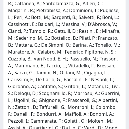
R.; Cattaneo, A.; Santolamazza, G.; Altieri, C.;
Magarini, R.; Pietrabissa, A.; Dominioni, T.; Pugliese,
L.; Peri, A.; Botti, M.; Sargenti, B.; Salvetti, F.; Boni, L.;
Cassinotti, E.; Baldari, L.; Messina, V.; D'Abrosca, V.;
Cianci, P.; Tumolo, R.; Gattulli, D.; Restini, E.; Minafra,
M.; Sederino, M. G.; Bottalico, B.; Pilati, P.; Franzato,
B.; Mattara, G.; De Simoni, O.; Barina, A.; Tonello, M.;
Muratore, A.; Calabro, M.; Federico Pipitone, N. S.;
Cuzzola, B.; Van Nood, E. H.; Passuello, N.; Frasson,
A.; Mammano, E.; Faccio, L.; Vittadello, F.; Bressan,
A.; Sarzo, G.; Tamini, N.; Oldani, M.; Cigagna, L.;
Carissimi, F.; De Carlo, G.; Baccalini, E.; Nespoli, L.;
Giordano, A.; Cantafio, S.; Grifoni, L.; Matani, D.; Livi,
S.; Delogu, D.; Scognamillo, F.; Marrosu, A.; Guerrini,
L.; Ugolini, G.; Ghignone, F.; Frascaroli, G.; Albertini,
N.; Zattoni, D.; Taffurelli, G.; Montroni, I.; Colombo,
F.; Danelli, P.; Bondurri, A.; Maffioli, A.; Bonomi, A.;
Pezzoli, I.; Cammarata, F.; Goletti, O.; Molteni, M.;
Assisi, A.; Quartierini, G.; Da Lio, C.; Verdi, D.; Mondi,