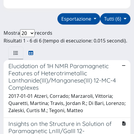
Esportazione
Tutti (6)
Mostra
records
Risultati 1 - 6 di 6 (tempo di esecuzione: 0.015 secondi).
Elucidation of 1H NMR Paramagnetic
Features of Heterotrimetallic
Lanthanide(III)/Manganese(III) 12-MC-4
Complexes
2017-01-01 Atzeri, Corrado; Marzaroli, Vittoria;
Quaretti, Martina; Travis, Jordan R.; Di Bari, Lorenzo;
Zaleski, Curtis M.; Tegoni, Matteo
Insights on the Structure in Solution of
Paramagnetic LnIII/GaIII 12-