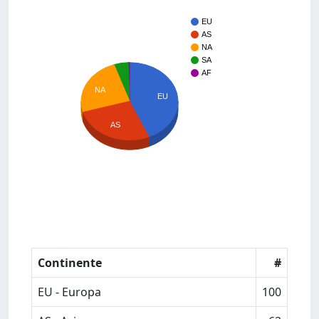
EU
AS
NA
SA
AF
NA
EU
AS
Continente
#
EU - Europa
100