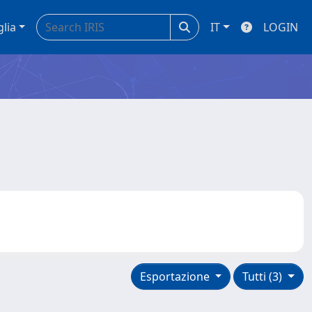
glia
IT
LOGIN
Esportazione
Tutti (3)