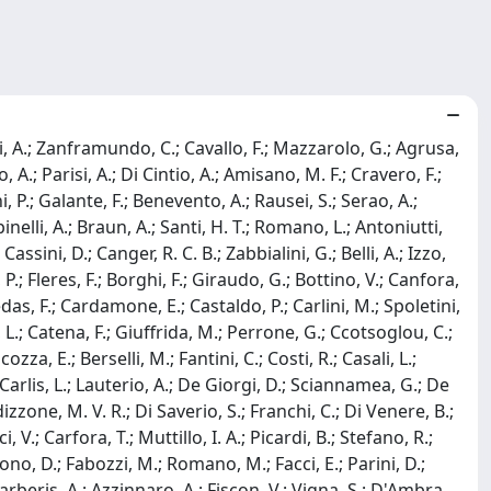
cci, A.; Zanframundo, C.; Cavallo, F.; Mazzarolo, G.; Agrusa,
o, A.; Parisi, A.; Di Cintio, A.; Amisano, M. F.; Cravero, F.;
P.; Galante, F.; Benevento, A.; Rausei, S.; Serao, A.;
inelli, A.; Braun, A.; Santi, H. T.; Romano, L.; Antoniutti,
assini, D.; Canger, R. C. B.; Zabbialini, G.; Belli, A.; Izzo,
, P.; Fleres, F.; Borghi, F.; Giraudo, G.; Bottino, V.; Canfora,
Medas, F.; Cardamone, E.; Castaldo, P.; Carlini, M.; Spoletini,
i, L.; Catena, F.; Giuffrida, M.; Perrone, G.; Ccotsoglou, C.;
zza, E.; Berselli, M.; Fantini, C.; Costi, R.; Casali, L.;
De Carlis, L.; Lauterio, A.; De Giorgi, D.; Sciannamea, G.; De
izzone, M. V. R.; Di Saverio, S.; Franchi, C.; Di Venere, B.;
, V.; Carfora, T.; Muttillo, I. A.; Picardi, B.; Stefano, R.;
ono, D.; Fabozzi, M.; Romano, M.; Facci, E.; Parini, D.;
.; Barberis, A.; Azzinnaro, A.; Fiscon, V.; Vigna, S.; D'Ambra,