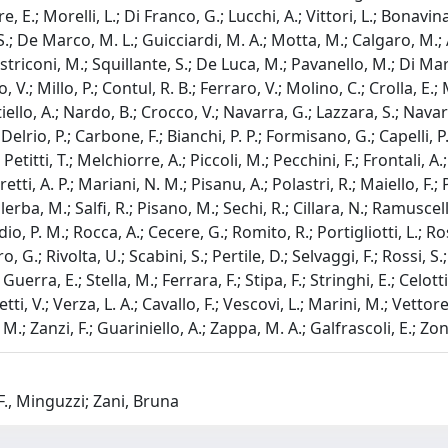
tore, E.; Morelli, L.; Di Franco, G.; Lucchi, A.; Vittori, L.; Bonav
; De Marco, M. L.; Guicciardi, M. A.; Motta, M.; Calgaro, M.; A
striconi, M.; Squillante, S.; De Luca, M.; Pavanello, M.; Di Ma
 V.; Millo, P.; Contul, R. B.; Ferraro, V.; Molino, C.; Crolla, E.
ello, A.; Nardo, B.; Crocco, V.; Navarra, G.; Lazzara, S.; Navarr
elrio, P.; Carbone, F.; Bianchi, P. P.; Formisano, G.; Capelli, P.
etitti, T.; Melchiorre, A.; Piccoli, M.; Pecchini, F.; Frontali, A.
retti, A. P.; Mariani, N. M.; Pisanu, A.; Polastri, R.; Maiello, F.; 
ba, M.; Salfi, R.; Pisano, M.; Sechi, R.; Cillara, N.; Ramuscello,
 P. M.; Rocca, A.; Cecere, G.; Romito, R.; Portigliotti, L.; Rosat
.; Rivolta, U.; Scabini, S.; Pertile, D.; Selvaggi, F.; Rossi, S.;
Guerra, E.; Stella, M.; Ferrara, F.; Stipa, F.; Stringhi, E.; Celotti
ti, V.; Verza, L. A.; Cavallo, F.; Vescovi, L.; Marini, M.; Vettore
M.; Zanzi, F.; Guariniello, A.; Zappa, M. A.; Galfrascoli, E.; Zon
 F., Minguzzi; Zani, Bruna