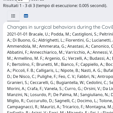
Risultati 1 - 3 di 3 (tempo di esecuzione: 0.005 secondi).
Changes in surgical behaviors during the Co
2021-01-01 Bracale, U.; Podda, M.; Castiglioni, S.; Peltrini
A.; Di Buono, G.; Aldrighetti, L.; Fiorentini, G.; Lucianetti, 
Ammendola, M.; Ammerata, G.; Anastasi, A.; Canonico, G.; Ga
Abbatini, F.; Annecchiarico, M.; Varricchio, A.; Annessi, V.;
M.; Armellino, M. F.; Argenio, G.; Verzelli, A.; Budassi, A.; B
F.; Bertolino, F.; Brunetti, M.; Bianco, F.; Cappiello, A.; Boc
A.; Piccoli, F. B.; Calligaris, L.; Nipote, B.; Nasti, A. G.; 
D.; De Nisco, C.; Pulighe, F.; Feo, C. V.; Fabbri, N.; Antropo
Granieri, S.; Ceccarelli, G.; Bugiantella, W.; Cedolini, C.; Se
Morini, A.; Crafa, F.; Vanela, S.; Curro, G.; Orsini, V.; Da L
Manzini, N.; Losurdo, P.; De Palma, M.; Sangiuliano, N.; Degi
Miglio, R.; Cuccurullo, D.; Sagnelli, C.; Docimo, L.; Tolone, S
Campagnacci, R.; Maurizi, A.; Tricarico, F.; Montagna, M.; A
Farfaglia, R.; Arizzi, V.; Farsi, M.; Miranda, E.; Fei, L.; Flav