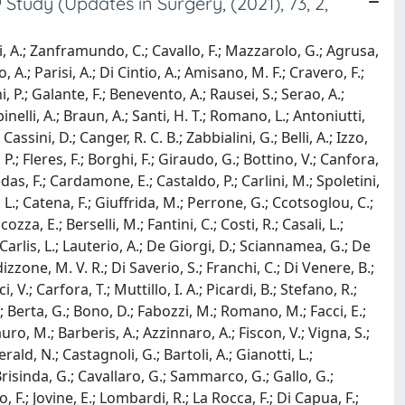
tudy (Updates in Surgery, (2021), 73, 2,
cci, A.; Zanframundo, C.; Cavallo, F.; Mazzarolo, G.; Agrusa,
o, A.; Parisi, A.; Di Cintio, A.; Amisano, M. F.; Cravero, F.;
P.; Galante, F.; Benevento, A.; Rausei, S.; Serao, A.;
inelli, A.; Braun, A.; Santi, H. T.; Romano, L.; Antoniutti,
assini, D.; Canger, R. C. B.; Zabbialini, G.; Belli, A.; Izzo,
, P.; Fleres, F.; Borghi, F.; Giraudo, G.; Bottino, V.; Canfora,
Medas, F.; Cardamone, E.; Castaldo, P.; Carlini, M.; Spoletini,
i, L.; Catena, F.; Giuffrida, M.; Perrone, G.; Ccotsoglou, C.;
zza, E.; Berselli, M.; Fantini, C.; Costi, R.; Casali, L.;
De Carlis, L.; Lauterio, A.; De Giorgi, D.; Sciannamea, G.; De
izzone, M. V. R.; Di Saverio, S.; Franchi, C.; Di Venere, B.;
, V.; Carfora, T.; Muttillo, I. A.; Picardi, B.; Stefano, R.;
; Berta, G.; Bono, D.; Fabozzi, M.; Romano, M.; Facci, E.;
Filauro, M.; Barberis, A.; Azzinnaro, A.; Fiscon, V.; Vigna, S.;
ald, N.; Castagnoli, G.; Bartoli, A.; Gianotti, L.;
 Brisinda, G.; Cavallaro, G.; Sammarco, G.; Gallo, G.;
 F.; Jovine, E.; Lombardi, R.; La Rocca, F.; Di Capua, F.;