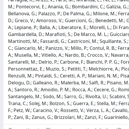
M.; Pontecorvi, E.; Anania, G.; Bombardini, C.; Galizia, G.; 
Bellanova, G.; Palazzo, P.; De Palma, G.; Milone, M.; Ferrar
D.; Greco, V.; Amoroso, V.; Guercioni, G.; Benedetti, M.; Guzz
A.; Lepiane, P.; Balla, A.; Liberatore, E.; Morelli, L.; Di Fr
Gambardella, D.; Marafioti, S.; De Marco, M. L.; Guicciardi
Martinotti, M.; Fassardi, G.; Castriconi, M.; Squillante, S.
C.; Giancarlo, M.; Panizzo, V.; Millo, P.; Contul, R. B.; Fer
A.; Musella, M.; Vitiello, A.; Nardo, B.; Crocco, V.; Navarra
Santarelli, M.; Delrio, P.; Carbone, F.; Bianchi, P. P. G.; F
Personnettaz, E.; Muzio, S.; Petitti, T.; Melchiorre, A.; Picco
Renzulli, M.; Pintaldi, S.; Ceretti, A. P.; Mariani, N. M.; Pisa
Delogu, D.; Galleano, R.; Malerba, M.; Salfi, R.; Pisano, M.;
A.; Santoro, R.; Amodio, P. M.; Rocca, A.; Cecere, G.; Romito,
Santangelo, M.; Sodo, M.; Sarro, G.; Rivolta, U.; Scabini, S.;
Trana, C.; Solej, M.; Bolzon, S.; Guerra, E.; Stella, M.; Ferra
F.; Petz, W.; Caracino, V.; Rossetti, V.; Verza, L. A.; Cavall
P.; Zani, B.; Zanus, G.; Brizzolari, M.; Zanzi, F.; Guariniello