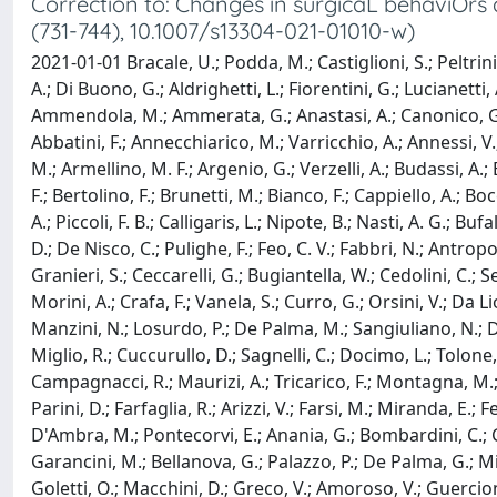
Correction to: Changes in surgicaL behaviOrs 
(731-744), 10.1007/s13304-021-01010-w)
2021-01-01 Bracale, U.; Podda, M.; Castiglioni, S.; Peltrini
A.; Di Buono, G.; Aldrighetti, L.; Fiorentini, G.; Lucianetti, 
Ammendola, M.; Ammerata, G.; Anastasi, A.; Canonico, G.; Ga
Abbatini, F.; Annecchiarico, M.; Varricchio, A.; Annessi, V.;
M.; Armellino, M. F.; Argenio, G.; Verzelli, A.; Budassi, A.; B
F.; Bertolino, F.; Brunetti, M.; Bianco, F.; Cappiello, A.; Boc
A.; Piccoli, F. B.; Calligaris, L.; Nipote, B.; Nasti, A. G.; 
D.; De Nisco, C.; Pulighe, F.; Feo, C. V.; Fabbri, N.; Antropo
Granieri, S.; Ceccarelli, G.; Bugiantella, W.; Cedolini, C.; Se
Morini, A.; Crafa, F.; Vanela, S.; Curro, G.; Orsini, V.; Da L
Manzini, N.; Losurdo, P.; De Palma, M.; Sangiuliano, N.; Degi
Miglio, R.; Cuccurullo, D.; Sagnelli, C.; Docimo, L.; Tolone, S
Campagnacci, R.; Maurizi, A.; Tricarico, F.; Montagna, M.; A
Parini, D.; Farfaglia, R.; Arizzi, V.; Farsi, M.; Miranda, E.; Fe
D'Ambra, M.; Pontecorvi, E.; Anania, G.; Bombardini, C.; Gali
Garancini, M.; Bellanova, G.; Palazzo, P.; De Palma, G.; Mil
Goletti, O.; Macchini, D.; Greco, V.; Amoroso, V.; Guercioni,