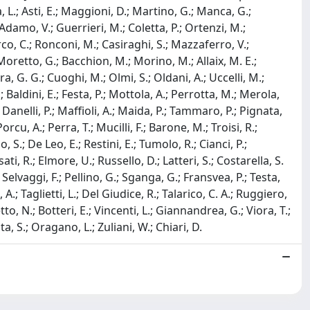
ina, L.; Asti, E.; Maggioni, D.; Martino, G.; Manca, G.;
damo, V.; Guerrieri, M.; Coletta, P.; Ortenzi, M.;
rco, C.; Ronconi, M.; Casiraghi, S.; Mazzaferro, V.;
; Moretto, G.; Bacchion, M.; Morino, M.; Allaix, M. E.;
a, G. G.; Cuoghi, M.; Olmi, S.; Oldani, A.; Uccelli, M.;
; Baldini, E.; Festa, P.; Mottola, A.; Perrotta, M.; Merola,
; Danelli, P.; Maffioli, A.; Maida, P.; Tammaro, P.; Pignata,
Porcu, A.; Perra, T.; Mucilli, F.; Barone, M.; Troisi, R.;
 S.; De Leo, E.; Restini, E.; Tumolo, R.; Cianci, P.;
i, R.; Elmore, U.; Russello, D.; Latteri, S.; Costarella, S.
 Selvaggi, F.; Pellino, G.; Sganga, G.; Fransvea, P.; Testa,
, A.; Taglietti, L.; Del Giudice, R.; Talarico, C. A.; Ruggiero,
tto, N.; Botteri, E.; Vincenti, L.; Giannandrea, G.; Viora, T.;
ta, S.; Oragano, L.; Zuliani, W.; Chiari, D.