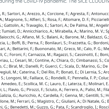
dUring the CoviD-19 pandemic. The SICE CLOUD19 S
, R.; Sartori, A.; Arezzo, A.; Corcione, F.; Agresta, F.; Antonu
A.; Magnone, S.; Alfieri, S.; Rosa, F.; Altomare, D. F.; Picciariell
ttolin, A.; Travaglio, E.; Sartori, A.; De Palma, M.; Angelini, 
 Tumiati, D.; Annicchiarico, A.; Mirabella, A.; Marino, M. V.; Sp
aiocchi, G.; Alfano, M. S.; Balani, A.; Barone, M.; Baldazzi, G.; C
cia, L.; Boffi, B.; Perna, F.; Bonilauri, S.; Frazzetta, G.; Bordoni
Bufalari, A.; Bettarini, F.; Buononato, M.; Greco, M.; Calo, P. G.; 
li, C.; Foroni, F.; Carnazza, M.; Ragazzi, S.; Cassinotti, E.; Bon
riau, L.; Cesari, M.; Contine, A.; Chiara, O.; Cimbanassi, S.; Coco
io, C.; Biral, M.; Danelli, P.; Guerci, C.; Scala, D.; Marino, G.; 
uli, M.; Caterina, F.; Del Rio, P.; Bonati, E.; Di Lernia, S.; Ard
.; Longoni, M.; Faillace, G.; Rondelli, F.; Pennella, F. P.; Colucci
medeo, E.; Scollica, M. C.; Lauro, E.; Laterza, E.; Molinari, E.
i, L.; Flavio, G.; Pirozzi, F.; Sciuto, A.; Ferrero, A.; Palisi, M.; 
zia, G.; Auricchio, A.; Cardella, F.; Genna, M.; Gentilli, S.; Her
one, M.; Ferrari, G.; Magistro, C.; Giuliani, A.; Di Natale, G.;
 G.; Benedetti, M.; Guzzo, G.; Pata, F.; Scandroglio, I.; Roscio,