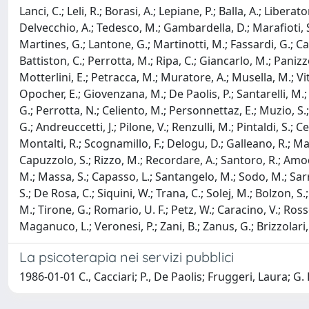
Lanci, C.; Leli, R.; Borasi, A.; Lepiane, P.; Balla, A.; Libera
Delvecchio, A.; Tedesco, M.; Gambardella, D.; Marafioti, S.
Martines, G.; Lantone, G.; Martinotti, M.; Fassardi, G.; Ca
Battiston, C.; Perrotta, M.; Ripa, C.; Giancarlo, M.; Panizzo,
Motterlini, E.; Petracca, M.; Muratore, A.; Musella, M.; Viti
Opocher, E.; Giovenzana, M.; De Paolis, P.; Santarelli, M.; D
G.; Perrotta, N.; Celiento, M.; Personnettaz, E.; Muzio, S.; P
G.; Andreuccetti, J.; Pilone, V.; Renzulli, M.; Pintaldi, S.; Ce
Montalti, R.; Scognamillo, F.; Delogu, D.; Galleano, R.; Maler
Capuzzolo, S.; Rizzo, M.; Recordare, A.; Santoro, R.; Amodio,
M.; Massa, S.; Capasso, L.; Santangelo, M.; Sodo, M.; Sarro, G
S.; De Rosa, C.; Siquini, W.; Trana, C.; Solej, M.; Bolzon, S.; 
M.; Tirone, G.; Romario, U. F.; Petz, W.; Caracino, V.; Rosset
Maganuco, L.; Veronesi, P.; Zani, B.; Zanus, G.; Brizzolari, 
La psicoterapia nei servizi pubblici
1986-01-01 C., Cacciari; P., De Paolis; Fruggeri, Laura; G.