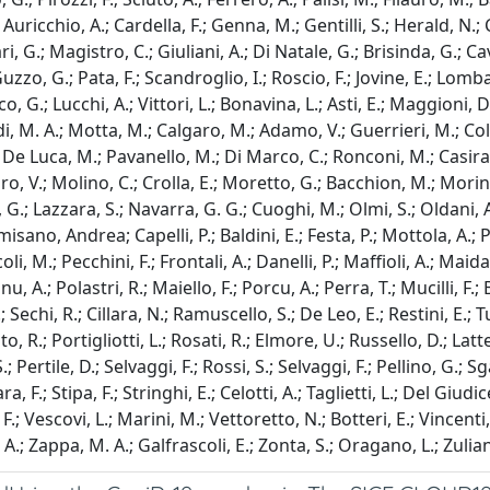
Auricchio, A.; Cardella, F.; Genna, M.; Gentilli, S.; Herald, N.; 
i, G.; Magistro, C.; Giuliani, A.; Di Natale, G.; Brisinda, G.; C
o, G.; Pata, F.; Scandroglio, I.; Roscio, F.; Jovine, E.; Lombardi
anco, G.; Lucchi, A.; Vittori, L.; Bonavina, L.; Asti, E.; Maggion
, M. A.; Motta, M.; Calgaro, M.; Adamo, V.; Guerrieri, M.; Cole
; De Luca, M.; Pavanello, M.; Di Marco, C.; Ronconi, M.; Casirag
raro, V.; Molino, C.; Crolla, E.; Moretto, G.; Bacchion, M.; Mori
, G.; Lazzara, S.; Navarra, G. G.; Cuoghi, M.; Olmi, S.; Oldani, 
ormisano, Andrea; Capelli, P.; Baldini, E.; Festa, P.; Mottola, A.;
li, M.; Pecchini, F.; Frontali, A.; Danelli, P.; Maffioli, A.; Maid
nu, A.; Polastri, R.; Maiello, F.; Porcu, A.; Perra, T.; Mucilli, F.
 Sechi, R.; Cillara, N.; Ramuscello, S.; De Leo, E.; Restini, E.;
 R.; Portigliotti, L.; Rosati, R.; Elmore, U.; Russello, D.; Latte
 Pertile, D.; Selvaggi, F.; Rossi, S.; Selvaggi, F.; Pellino, G.; S
ra, F.; Stipa, F.; Stringhi, E.; Celotti, A.; Taglietti, L.; Del Giu
o, F.; Vescovi, L.; Marini, M.; Vettoretto, N.; Botteri, E.; Vince
, A.; Zappa, M. A.; Galfrascoli, E.; Zonta, S.; Oragano, L.; Zulian