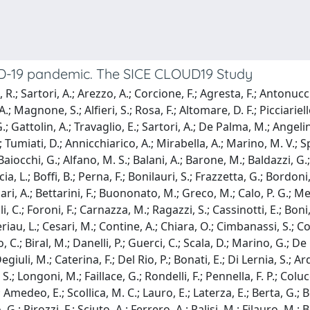
viD-19 pandemic. The SICE CLOUD19 Study
, R.; Sartori, A.; Arezzo, A.; Corcione, F.; Agresta, F.; Antonu
A.; Magnone, S.; Alfieri, S.; Rosa, F.; Altomare, D. F.; Picciariell
ttolin, A.; Travaglio, E.; Sartori, A.; De Palma, M.; Angelini, 
 Tumiati, D.; Annicchiarico, A.; Mirabella, A.; Marino, M. V.; Sp
aiocchi, G.; Alfano, M. S.; Balani, A.; Barone, M.; Baldazzi, G.; C
cia, L.; Boffi, B.; Perna, F.; Bonilauri, S.; Frazzetta, G.; Bordoni
Bufalari, A.; Bettarini, F.; Buononato, M.; Greco, M.; Calo, P. G.; 
li, C.; Foroni, F.; Carnazza, M.; Ragazzi, S.; Cassinotti, E.; Bon
riau, L.; Cesari, M.; Contine, A.; Chiara, O.; Cimbanassi, S.; Coco
io, C.; Biral, M.; Danelli, P.; Guerci, C.; Scala, D.; Marino, G.; 
uli, M.; Caterina, F.; Del Rio, P.; Bonati, E.; Di Lernia, S.; Ard
.; Longoni, M.; Faillace, G.; Rondelli, F.; Pennella, F. P.; Colucci
medeo, E.; Scollica, M. C.; Lauro, E.; Laterza, E.; Berta, G.; B
io, G.; Pirozzi, F.; Sciuto, A.; Ferrero, A.; Palisi, M.; Filauro, M