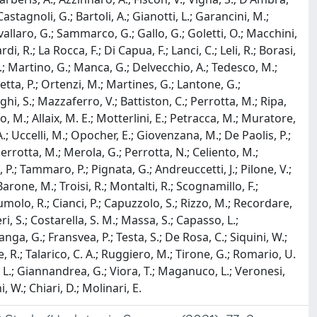
Castagnoli, G.; Bartoli, A.; Gianotti, L.; Garancini, M.;
avallaro, G.; Sammarco, G.; Gallo, G.; Goletti, O.; Macchini,
, R.; La Rocca, F.; Di Capua, F.; Lanci, C.; Leli, R.; Borasi,
i, D.; Martino, G.; Manca, G.; Delvecchio, A.; Tedesco, M.;
tta, P.; Ortenzi, M.; Martines, G.; Lantone, G.;
hi, S.; Mazzaferro, V.; Battiston, C.; Perrotta, M.; Ripa,
no, M.; Allaix, M. E.; Motterlini, E.; Petracca, M.; Muratore,
A.; Uccelli, M.; Opocher, E.; Giovenzana, M.; De Paolis, P.;
 Perrotta, M.; Merola, G.; Perrotta, N.; Celiento, M.;
a, P.; Tammaro, P.; Pignata, G.; Andreuccetti, J.; Pilone, V.;
; Barone, M.; Troisi, R.; Montalti, R.; Scognamillo, F.;
 Tumolo, R.; Cianci, P.; Capuzzolo, S.; Rizzo, M.; Recordare,
ri, S.; Costarella, S. M.; Massa, S.; Capasso, L.;
ganga, G.; Fransvea, P.; Testa, S.; De Rosa, C.; Siquini, W.;
dice, R.; Talarico, C. A.; Ruggiero, M.; Tirone, G.; Romario, U.
nti, L.; Giannandrea, G.; Viora, T.; Maganuco, L.; Veronesi,
i, W.; Chiari, D.; Molinari, E.