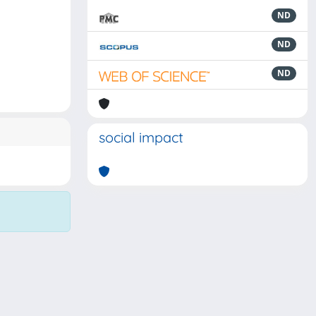
ND
ND
ND
social impact