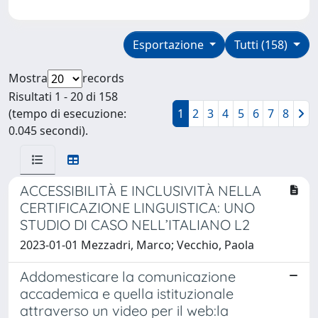
Esportazione
Tutti (158)
Mostra
records
Risultati 1 - 20 di 158
(tempo di esecuzione:
1
2
3
4
5
6
7
8
0.045 secondi).
ACCESSIBILITÀ E INCLUSIVITÀ NELLA
CERTIFICAZIONE LINGUISTICA: UNO
STUDIO DI CASO NELL’ITALIANO L2
2023-01-01 Mezzadri, Marco; Vecchio, Paola
Addomesticare la comunicazione
accademica e quella istituzionale
attraverso un video per il web:la