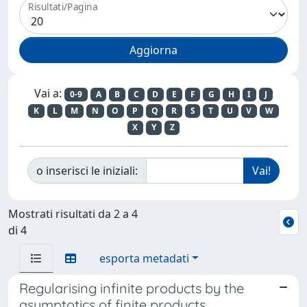
Risultati/Pagina
Vai a:
0-9
A
B
C
D
E
F
G
H
I
J
K
L
M
N
O
P
Q
R
S
T
U
V
W
X
Y
Z
o inserisci le iniziali:
Mostrati risultati da 2 a 4
di 4
esporta metadati
Regularising infinite products by the
asymptotics of finite products