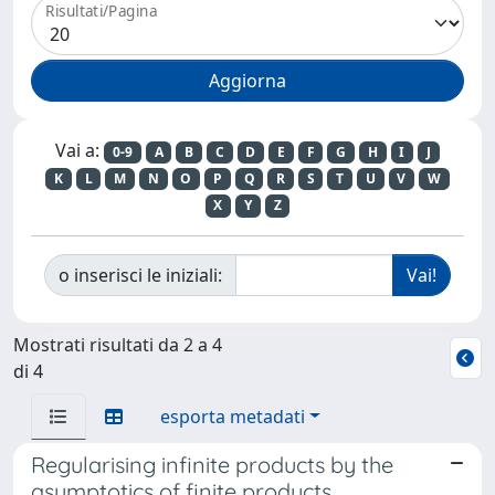
Risultati/Pagina
Vai a:
0-9
A
B
C
D
E
F
G
H
I
J
K
L
M
N
O
P
Q
R
S
T
U
V
W
X
Y
Z
o inserisci le iniziali:
Mostrati risultati da 2 a 4
di 4
esporta metadati
Regularising infinite products by the
asymptotics of finite products