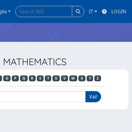
glia
IT
LOGIN
IN MATHEMATICS
O
P
Q
R
S
T
U
V
W
X
Y
Z