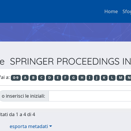
Home
Sfo
erie SPRINGER PROCEEDINGS 
ai a:
0-9
A
B
C
D
E
F
G
H
I
J
K
L
M
N
o inserisci le iniziali:
tati da 1 a 4 di 4
esporta metadati