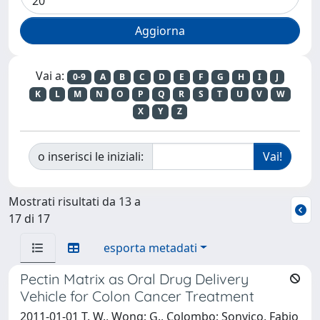
Vai a:
0-9
A
B
C
D
E
F
G
H
I
J
K
L
M
N
O
P
Q
R
S
T
U
V
W
X
Y
Z
o inserisci le iniziali:
Mostrati risultati da 13 a
17 di 17
esporta metadati
Pectin Matrix as Oral Drug Delivery
Vehicle for Colon Cancer Treatment
2011-01-01 T. W., Wong; G., Colombo; Sonvico, Fabio