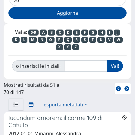
Vai a:
0-9
A
B
C
D
E
F
G
H
I
J
K
L
M
N
O
P
Q
R
S
T
U
V
W
X
Y
Z
o inserisci le iniziali:
Mostrati risultati da 51 a
70 di 147
esporta metadati
Iucundum amorem: il carme 109 di
Catullo
2012-01-01 Minarini, Alessandra