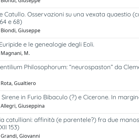
 Biondi, Giuseppe
e Catullo. Osservazioni su una vexata quaestio (c
 64 e 68)
 Biondi, Giuseppe
 Euripide e le genealogie degli Eoli.
 Magnani, M.
 Gentilium Philosophorum: “neurospaston” da Clement
 Rota, Gualtiero
 Sirene in Furio Bibaculo (?) e Cicerone. In margine
Allegri, Giuseppina
a catulliani: affinità (e parentele?) fra due manos
XII 153)
 Grandi, Giovanni