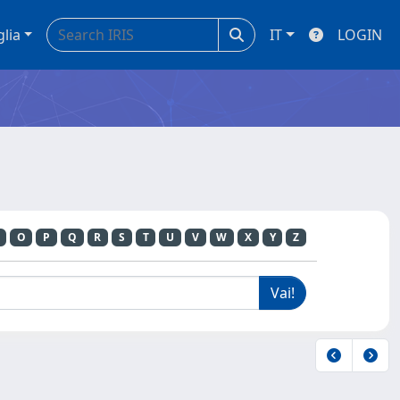
glia
IT
LOGIN
O
P
Q
R
S
T
U
V
W
X
Y
Z