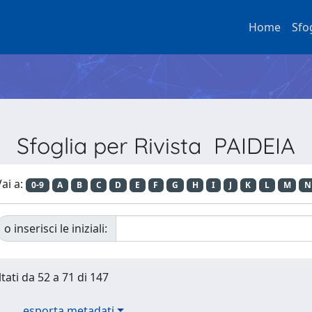
Home
Sfo
Sfoglia per Rivista PAIDEIA
ai a:
0-9
A
B
C
D
E
F
G
H
I
J
K
L
M
N
o inserisci le iniziali:
tati da 52 a 71 di 147
esporta metadati