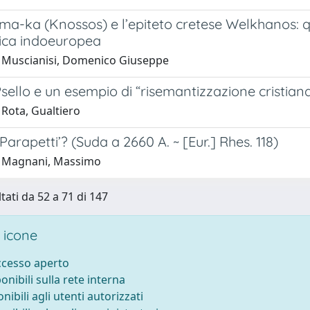
a-ka (Knossos) e l’epiteto cretese Welkhanos: qual
ca indoeuropea
 Muscianisi, Domenico Giuseppe
sello e un esempio di “risemantizzazione cristian
 Rota, Gualtiero
 Parapetti’? (Suda a 2660 A. ~ [Eur.] Rhes. 118)
1 Magnani, Massimo
tati da 52 a 71 di 147
 icone
accesso aperto
ponibili sulla rete interna
onibili agli utenti autorizzati