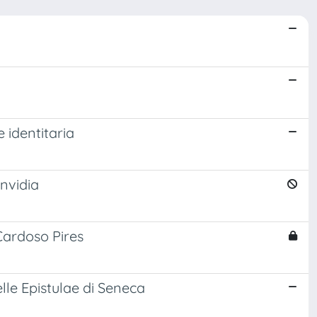
 identitaria
invidia
 Cardoso Pires
delle Epistulae di Seneca