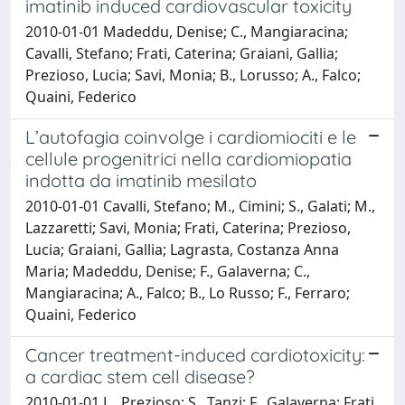
imatinib induced cardiovascular toxicity
2010-01-01 Madeddu, Denise; C., Mangiaracina;
Cavalli, Stefano; Frati, Caterina; Graiani, Gallia;
Prezioso, Lucia; Savi, Monia; B., Lorusso; A., Falco;
Quaini, Federico
L’autofagia coinvolge i cardiomiociti e le
cellule progenitrici nella cardiomiopatia
indotta da imatinib mesilato
2010-01-01 Cavalli, Stefano; M., Cimini; S., Galati; M.,
Lazzaretti; Savi, Monia; Frati, Caterina; Prezioso,
Lucia; Graiani, Gallia; Lagrasta, Costanza Anna
Maria; Madeddu, Denise; F., Galaverna; C.,
Mangiaracina; A., Falco; B., Lo Russo; F., Ferraro;
Quaini, Federico
Cancer treatment-induced cardiotoxicity:
a cardiac stem cell disease?
2010-01-01 L., Prezioso; S., Tanzi; F., Galaverna; Frati,