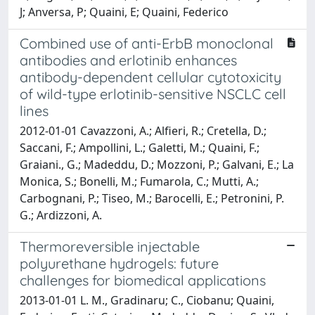
J; Anversa, P; Quaini, E; Quaini, Federico
Combined use of anti-ErbB monoclonal
antibodies and erlotinib enhances
antibody-dependent cellular cytotoxicity
of wild-type erlotinib-sensitive NSCLC cell
lines
2012-01-01 Cavazzoni, A.; Alfieri, R.; Cretella, D.;
Saccani, F.; Ampollini, L.; Galetti, M.; Quaini, F.;
Graiani., G.; Madeddu, D.; Mozzoni, P.; Galvani, E.; La
Monica, S.; Bonelli, M.; Fumarola, C.; Mutti, A.;
Carbognani, P.; Tiseo, M.; Barocelli, E.; Petronini, P.
G.; Ardizzoni, A.
Thermoreversible injectable
polyurethane hydrogels: future
challenges for biomedical applications
2013-01-01 L. M., Gradinaru; C., Ciobanu; Quaini,