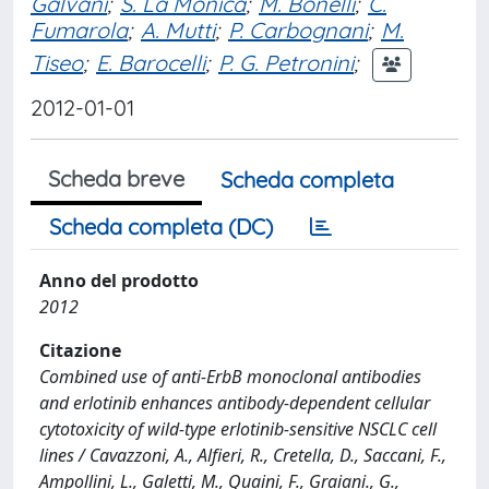
Galvani
;
S. La Monica
;
M. Bonelli
;
C.
Fumarola
;
A. Mutti
;
P. Carbognani
;
M.
Tiseo
;
E. Barocelli
;
P. G. Petronini
;
2012-01-01
Scheda breve
Scheda completa
Scheda completa (DC)
Anno del prodotto
2012
Citazione
Combined use of anti-ErbB monoclonal antibodies
and erlotinib enhances antibody-dependent cellular
cytotoxicity of wild-type erlotinib-sensitive NSCLC cell
lines / Cavazzoni, A., Alfieri, R., Cretella, D., Saccani, F.,
Ampollini, L., Galetti, M., Quaini, F., Graiani., G.,