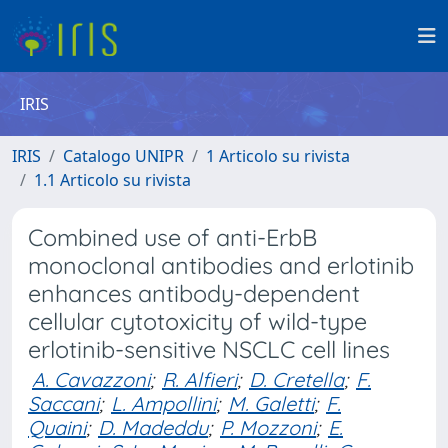
IRIS
IRIS
Catalogo UNIPR
1 Articolo su rivista
1.1 Articolo su rivista
Combined use of anti-ErbB
monoclonal antibodies and erlotinib
enhances antibody-dependent
cellular cytotoxicity of wild-type
erlotinib-sensitive NSCLC cell lines
A. Cavazzoni
;
R. Alfieri
;
D. Cretella
;
F.
Saccani
;
L. Ampollini
;
M. Galetti
;
F.
Quaini
;
D. Madeddu
;
P. Mozzoni
;
E.