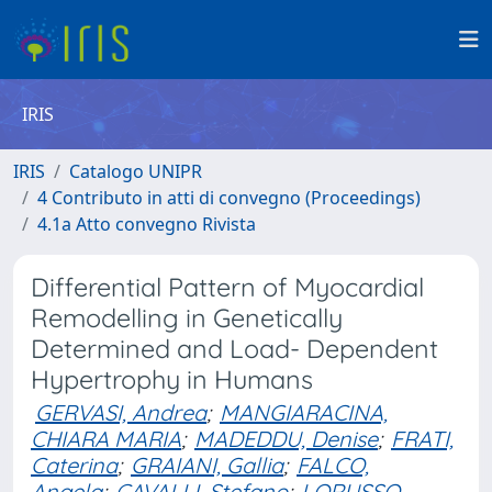
IRIS
IRIS
Catalogo UNIPR
4 Contributo in atti di convegno (Proceedings)
4.1a Atto convegno Rivista
Differential Pattern of Myocardial
Remodelling in Genetically
Determined and Load- Dependent
Hypertrophy in Humans
GERVASI, Andrea
;
MANGIARACINA,
CHIARA MARIA
;
MADEDDU, Denise
;
FRATI,
Caterina
;
GRAIANI, Gallia
;
FALCO,
Angela
;
CAVALLI, Stefano
;
LORUSSO,