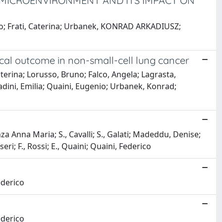
 MICROENVIRONMENT AND ITS IMPACT ON
sco; Frati, Caterina; Urbanek, KONRAD ARKADIUSZ;
cal outcome in non-small-cell lung cancer
terina; Lorusso, Bruno; Falco, Angela; Lagrasta,
radini, Emilia; Quaini, Eugenio; Urbanek, Konrad;
anza Anna Maria; S., Cavalli; S., Galati; Madeddu, Denise;
seri; F., Rossi; E., Quaini; Quaini, Federico
ederico
ederico