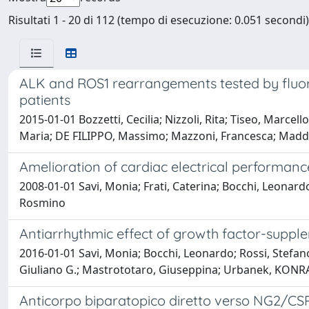
Risultati 1 - 20 di 112 (tempo di esecuzione: 0.051 secondi)
ALK and ROS1 rearrangements tested by fluore
patients
2015-01-01 Bozzetti, Cecilia; Nizzoli, Rita; Tiseo, Marce
Maria; DE FILIPPO, Massimo; Mazzoni, Francesca; Maddau,
Amelioration of cardiac electrical performance
2008-01-01 Savi, Monia; Frati, Caterina; Bocchi, Leonard
Rosmino
Antiarrhythmic effect of growth factor-supple
2016-01-01 Savi, Monia; Bocchi, Leonardo; Rossi, Stefano;
Giuliano G.; Mastrototaro, Giuseppina; Urbanek, KONRAD
Anticorpo biparatopico diretto verso NG2/CSPG