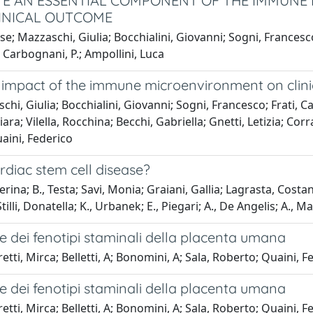
TE AN ESSENTIAL COMPONENT OF THE IMMUNE
LINICAL OUTCOME
se; Mazzaschi, Giulia; Bocchialini, Giovanni; Sogni, France
; Carbognani, P.; Ampollini, Luca
e impact of the immune microenvironment on clini
, Giulia; Bocchialini, Giovanni; Sogni, Francesco; Frati, Ca
a; Vilella, Rocchina; Becchi, Gabriella; Gnetti, Letizia; Cor
aini, Federico
rdiac stem cell disease?
aterina; B., Testa; Savi, Monia; Graiani, Gallia; Lagrasta, Cost
illi, Donatella; K., Urbanek; E., Piegari; A., De Angelis; A., Ma
ne dei fenotipi staminali della placenta umana
etti, Mirca; Belletti, A; Bonomini, A; Sala, Roberto; Quaini, F
ne dei fenotipi staminali della placenta umana
etti, Mirca; Belletti, A; Bonomini, A; Sala, Roberto; Quaini, F