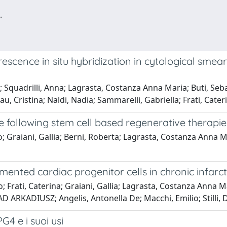
.
scence in situ hybridization in cytological smea
llo; Squadrilli, Anna; Lagrasta, Costanza Anna Maria; Buti, Se
 Cristina; Naldi, Nadia; Sammarelli, Gabriella; Frati, Cater
 following stem cell based regenerative therapies,
o; Graiani, Gallia; Berni, Roberta; Lagrasta, Costanza Anna M
mented cardiac progenitor cells in chronic infarc
 Frati, Caterina; Graiani, Gallia; Lagrasta, Costanza Anna Mar
 ARKADIUSZ; Angelis, Antonella De; Macchi, Emilio; Stilli, 
4 e i suoi usi