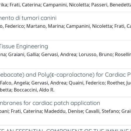
ika; Frati, Caterina; Campanini, Nicoletta; Passeri, Benedett
ento di tumori canini
 Federico; Martano, Marina; Campanini, Nicoletta; Frati, Cate
Tissue Engineering
a; Graiani, Gallia; Gervasi, Andrea; Lorusso, Bruno; Rosellini
 sebacate) and Poly(ε-caprolactone) for Cardiac P
 Falco, Angela; Gervasi, Andrea; Quaini, Federico; Roether, Ju
abetta; Boccaccini, Aldo R.
branes for cardiac patch application
ni; Frati, Caterina; Madeddu, Denise; Cavalli, Stefano; Graian