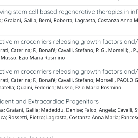
ng stem cell based regenerative therapies in inf
; Graiani, Gallia; Berni, Roberta; Lagrasta, Costanza Anna Mar
tive microcarriers releasing growth factors and/
i, Caterina; F., Bonafé; Cavalli, Stefano; P. G., Morselli; J. 
co; Musso, Ezio Maria Rosmino
tive microcarriers releasing growth factors and/
ati, Caterina; F., Bonafé; Cavalli, Stefano; Morselli, PAOLO
Donatella; Quaini, Federico; Musso, Ezio Maria Rosmino
sident and Extracardiac Progenitors
Graiani, Gallia; Madeddu, Denise; Falco, Angela; Cavalli, S
ca; Rossetti, Pietro; Lagrasta, Costanza Anna Maria; Fancesc