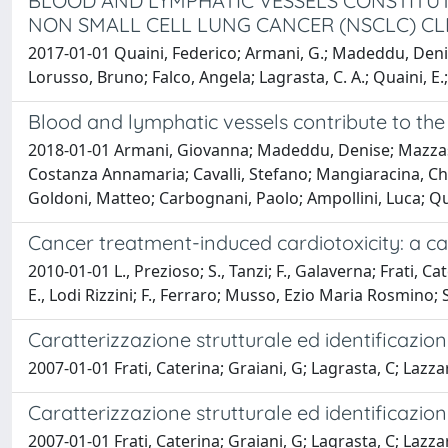
BLOOD AND LYMPHATIC VESSELS CONSTITU
NON SMALL CELL LUNG CANCER (NSCLC) C
2017-01-01 Quaini, Federico; Armani, G.; Madeddu, Deni
Lorusso, Bruno; Falco, Angela; Lagrasta, C. A.; Quaini, E.
Blood and lymphatic vessels contribute to th
2018-01-01 Armani, Giovanna; Madeddu, Denise; Mazzaschi
Costanza Annamaria; Cavalli, Stefano; Mangiaracina, Chiar
Goldoni, Matteo; Carbognani, Paolo; Ampollini, Luca; Qu
Cancer treatment-induced cardiotoxicity: a ca
2010-01-01 L., Prezioso; S., Tanzi; F., Galaverna; Frati, C
E., Lodi Rizzini; F., Ferraro; Musso, Ezio Maria Rosmino; St
Caratterizzazione strutturale ed identificazio
2007-01-01 Frati, Caterina; Graiani, G; Lagrasta, C; Lazzar
Caratterizzazione strutturale ed identificazio
2007-01-01 Frati, Caterina; Graiani, G; Lagrasta, C; Lazzar