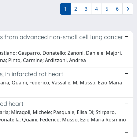
1
2
3
4
5
6
rs from advanced non-small cell lung cancer
bastiano; Gasparro, Donatello; Zanoni, Daniele; Majori,
ina; Pinto, Carmine; Ardizzoni, Andrea
 in infarcted rat heart
aria; Quaini, Federico; Vassalle, M; Musso, Ezio Maria
ted heart
ia; Miragoli, Michele; Pasquale, Elisa Di; Stirparo,
Donatella; Quaini, Federico; Musso, Ezio Maria Rosmino