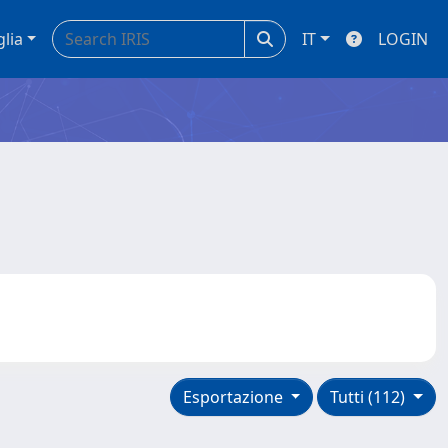
glia
IT
LOGIN
Esportazione
Tutti (112)