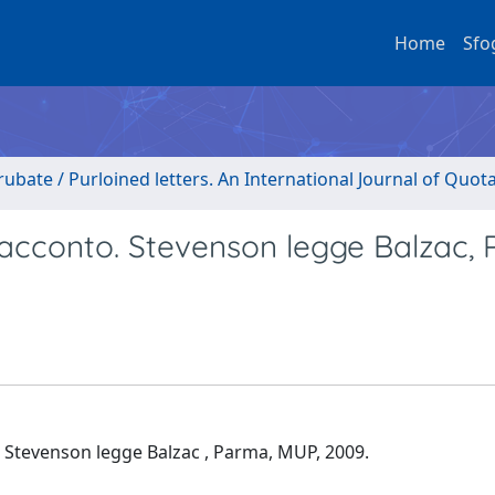
Home
Sfo
rubate / Purloined letters. An International Journal of Quot
 racconto. Stevenson legge Balzac,
]
o. Stevenson legge Balzac , Parma, MUP, 2009.