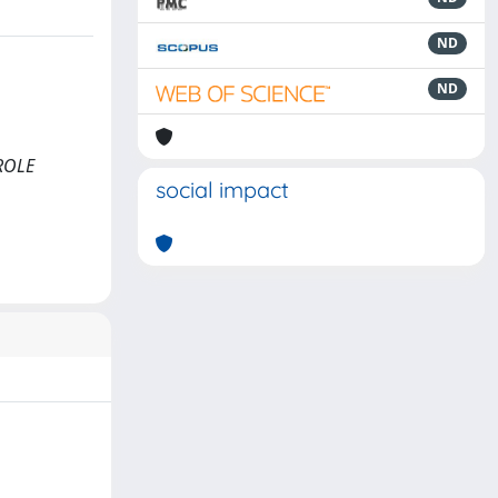
ND
ND
AROLE
social impact