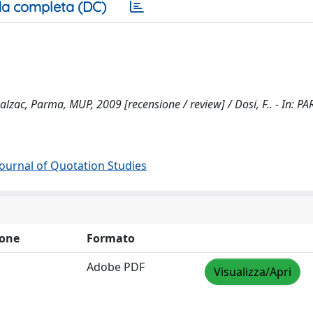
a completa (DC)
alzac, Parma, MUP, 2009 [recensione / review] / Dosi, F.. - In: P
 Journal of Quotation Studies
one
Formato
Adobe PDF
Visualizza/Apri