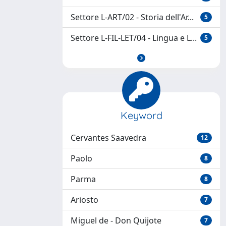
Settore L-ART/02 - Storia dell'Ar...
5
Settore L-FIL-LET/04 - Lingua e L...
5
Keyword
Cervantes Saavedra
12
Paolo
8
Parma
8
Ariosto
7
Miguel de - Don Quijote
7