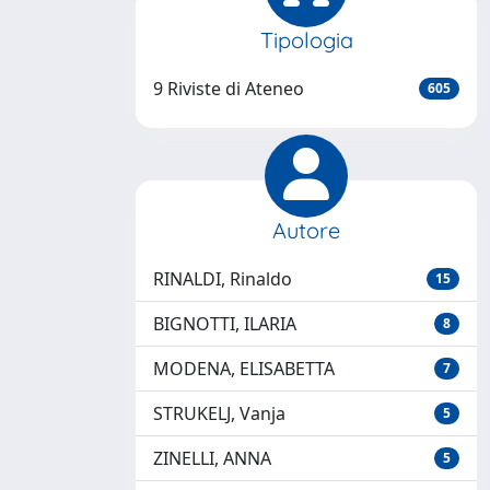
Tipologia
9 Riviste di Ateneo
605
Autore
RINALDI, Rinaldo
15
BIGNOTTI, ILARIA
8
MODENA, ELISABETTA
7
STRUKELJ, Vanja
5
ZINELLI, ANNA
5