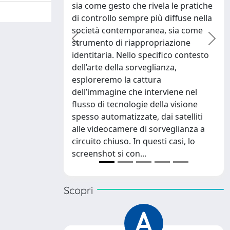
to che rivela le pratiche
contemporanee. Catturando
 sempre più diffuse nella
contenuto e interfaccia, registra
temporanea, sia come
un’esperienza di schermo situata e
i riappropriazione
funziona al tempo stesso come
precedente
succ
Nello specifico contesto
indice e come archivio personale d
la sorveglianza,
autenticità mediata. La registrazio
la cattura
dell’ambiente mediale lo rende
e che interviene nel
inoltre altamente riusabile: circola
nologie della visione
come frammento citabile o
tizzate, dai satelliti
readymade, si presta a riscritture 
mere di sorveglianza a
rimontaggi memetici, inclusi i fake
so. In questi casi, lo
screenshot. L’articolo anal...
 con...
Scopri