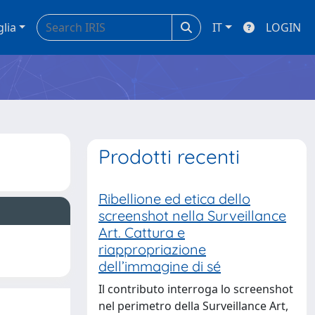
glia
IT
LOGIN
Prodotti recenti
ed etica dello
Screenshotting as gestural
 nella Surveillance
reframing: Mediated
ra e
authenticity and Self-remix i
iazione
youth visual practices
ine di sé
Lo screenshot è un gesto tecnico
o interroga lo screenshot
ordinario, ma culturalmente decis
 della Surveillance Art,
nelle pratiche digitali giovanili