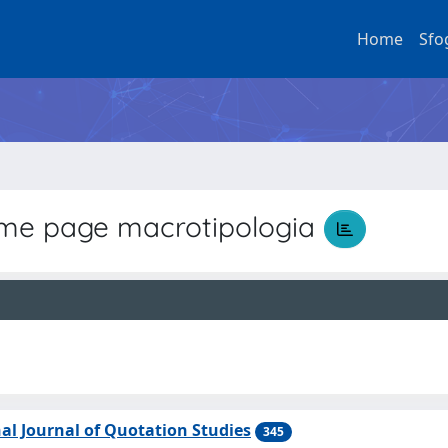
Home
Sfo
me page macrotipologia
Ribellione 
screenshot
Art. Cattu
riappropr
dell’immag
Il contribut
nal Journal of Quotation Studies
345
nel perimetro