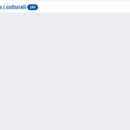
sia come ges
o / culturali
260
di controllo
società con
strumento d
identitaria. 
dell’arte del
esploreremo 
dell’immagin
flusso di tec
spesso automa
alle videoca
circuito chiu
screenshot si