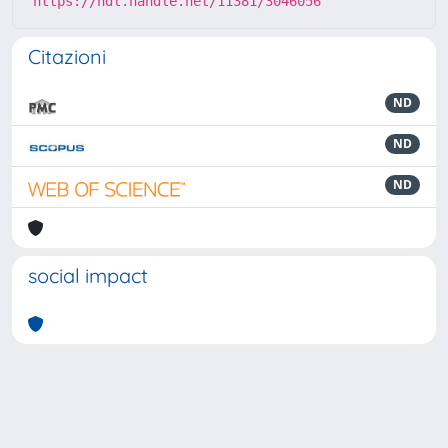
https://hdl.handle.net/11381/3046056
Citazioni
ND
ND
ND
social impact
Powered by
IRIS
-
about IRIS
-