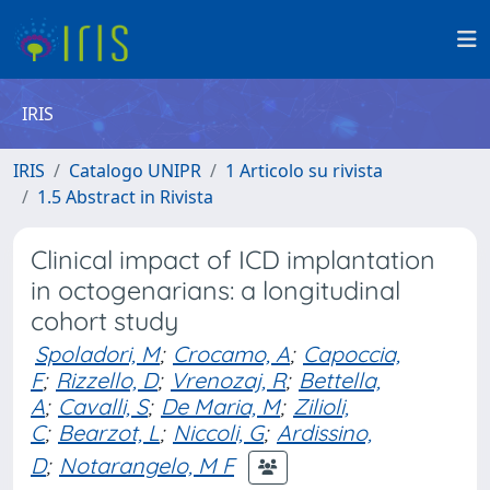
IRIS
IRIS
Catalogo UNIPR
1 Articolo su rivista
1.5 Abstract in Rivista
Clinical impact of ICD implantation
in octogenarians: a longitudinal
cohort study
Spoladori, M
;
Crocamo, A
;
Capoccia,
F
;
Rizzello, D
;
Vrenozaj, R
;
Bettella,
A
;
Cavalli, S
;
De Maria, M
;
Zilioli,
C
;
Bearzot, L
;
Niccoli, G
;
Ardissino,
D
;
Notarangelo, M F