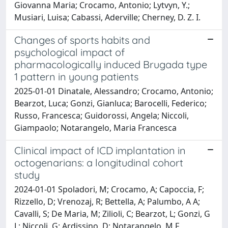
Giovanna Maria; Crocamo, Antonio; Lytvyn, Y.;
Musiari, Luisa; Cabassi, Aderville; Cherney, D. Z. I.
Changes of sports habits and
psychological impact of
pharmacologically induced Brugada type
1 pattern in young patients
2025-01-01 Dinatale, Alessandro; Crocamo, Antonio;
Bearzot, Luca; Gonzi, Gianluca; Barocelli, Federico;
Russo, Francesca; Guidorossi, Angela; Niccoli,
Giampaolo; Notarangelo, Maria Francesca
Clinical impact of ICD implantation in
octogenarians: a longitudinal cohort
study
2024-01-01 Spoladori, M; Crocamo, A; Capoccia, F;
Rizzello, D; Vrenozaj, R; Bettella, A; Palumbo, A A;
Cavalli, S; De Maria, M; Zilioli, C; Bearzot, L; Gonzi, G
L; Niccoli, G; Ardissino, D; Notarangelo, M F