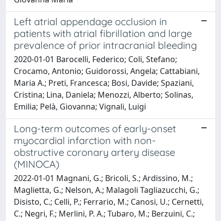
Left atrial appendage occlusion in
patients with atrial fibrillation and large
prevalence of prior intracranial bleeding
2020-01-01 Barocelli, Federico; Coli, Stefano;
Crocamo, Antonio; Guidorossi, Angela; Cattabiani,
Maria A.; Preti, Francesca; Bosi, Davide; Spaziani,
Cristina; Lina, Daniela; Menozzi, Alberto; Solinas,
Emilia; Pelà, Giovanna; Vignali, Luigi
Long-term outcomes of early-onset
myocardial infarction with non-
obstructive coronary artery disease
(MINOCA)
2022-01-01 Magnani, G.; Bricoli, S.; Ardissino, M.;
Maglietta, G.; Nelson, A.; Malagoli Tagliazucchi, G.;
Disisto, C.; Celli, P.; Ferrario, M.; Canosi, U.; Cernetti,
C.; Negri, F.; Merlini, P. A.; Tubaro, M.; Berzuini, C.;