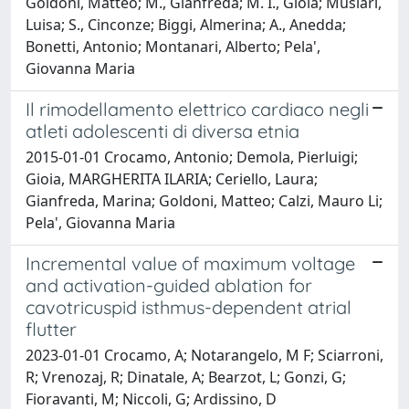
Goldoni, Matteo; M., Gianfreda; M. I., Gioia; Musiari,
Luisa; S., Cinconze; Biggi, Almerina; A., Anedda;
Bonetti, Antonio; Montanari, Alberto; Pela',
Giovanna Maria
Il rimodellamento elettrico cardiaco negli
atleti adolescenti di diversa etnia
2015-01-01 Crocamo, Antonio; Demola, Pierluigi;
Gioia, MARGHERITA ILARIA; Ceriello, Laura;
Gianfreda, Marina; Goldoni, Matteo; Calzi, Mauro Li;
Pela', Giovanna Maria
Incremental value of maximum voltage
and activation-guided ablation for
cavotricuspid isthmus-dependent atrial
flutter
2023-01-01 Crocamo, A; Notarangelo, M F; Sciarroni,
R; Vrenozaj, R; Dinatale, A; Bearzot, L; Gonzi, G;
Fioravanti, M; Niccoli, G; Ardissino, D