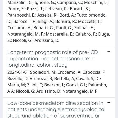
Manzalini, C.; Ignone, G.; Campana, C.; Moschini, L.;
Ponte, E.; Pozzi, R.; Fetiveau, R.; Buratti, S.;
Paraboschi, E.; Asselta, R.; Botti, A.; Tuttolomondo,
D.; Barocelli, F.; Biagi, A.; Bonura, R.; Moccetti, T.;
Crocamo, A.; Benatti, G.; Paoli, G.; Solinas, E.;
Notarangelo, M. F.; Moscarella, E.; Calabro, P.; Duga,
S.; Niccoli, G.; Ardissino, D.
Long-term prognostic role of pre-ICD
implantation magnetic resonance: a
longitudinal cohort study
2024-01-01 Spoladori, M; Crocamo, A; Capoccia, F;
Rizzello, D; Vrenozaj, R; Bettella, A; Cavalli, S; De
Maria, M; Zilioli, C; Bearzot, L; Gonzi, G L; Palumbo,
A A; Niccoli, G; Ardissino, D; Notarangelo, M F
Low-dose dexmedetomidine sedation in
patients undergoing electrophysiological
study and ablation of supraventricular