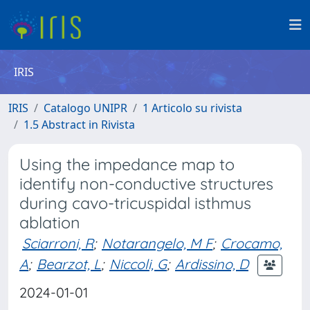
IRIS
IRIS
Catalogo UNIPR
1 Articolo su rivista
1.5 Abstract in Rivista
Using the impedance map to
identify non-conductive structures
during cavo-tricuspidal isthmus
ablation
Sciarroni, R
;
Notarangelo, M F
;
Crocamo,
A
;
Bearzot, L
;
Niccoli, G
;
Ardissino, D
2024-01-01