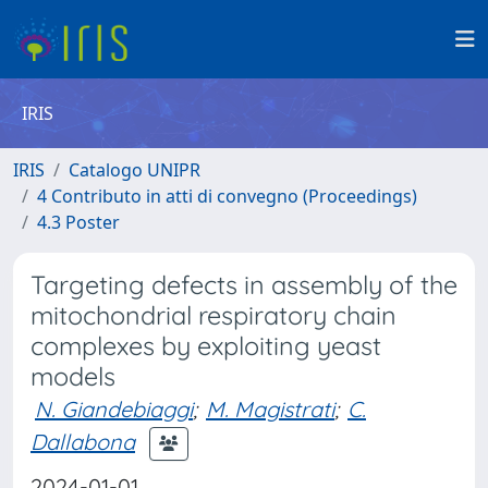
IRIS
IRIS
Catalogo UNIPR
4 Contributo in atti di convegno (Proceedings)
4.3 Poster
Targeting defects in assembly of the
mitochondrial respiratory chain
complexes by exploiting yeast
models
N. Giandebiaggi
;
M. Magistrati
;
C.
Dallabona
2024-01-01