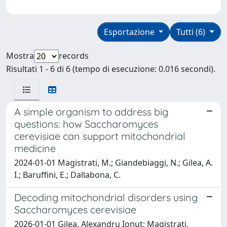
Esportazione
Tutti (6)
Mostra
records
Risultati 1 - 6 di 6 (tempo di esecuzione: 0.016 secondi).
A simple organism to address big
questions: how Saccharomyces
cerevisiae can support mitochondrial
medicine
2024-01-01 Magistrati, M.; Giandebiaggi, N.; Gilea, A.
I.; Baruffini, E.; Dallabona, C.
Decoding mitochondrial disorders using
Saccharomyces cerevisiae
2026-01-01 Gilea, Alexandru Ionut; Magistrati,