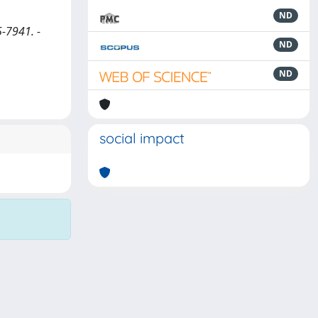
ND
5-7941. -
ND
ND
social impact