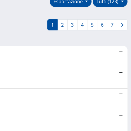
Esportazione
Tutti (123)
1
2
3
4
5
6
7