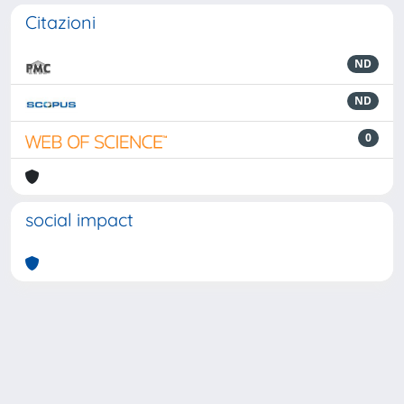
Citazioni
ND
ND
0
social impact
Powered by
IRIS
-
about IRIS
-
Utilizzo dei cookie
-
Privacy
Copyright © 2026