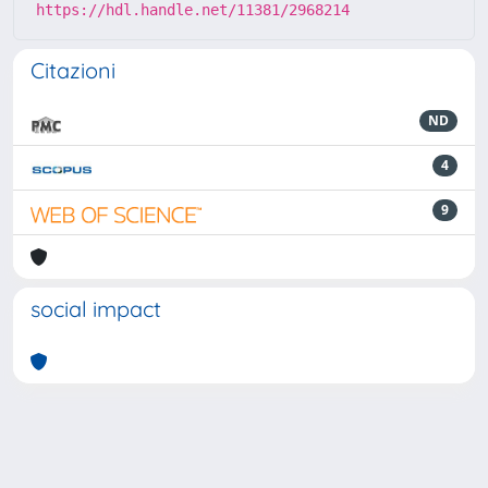
https://hdl.handle.net/11381/2968214
Citazioni
ND
4
9
social impact
Powered by
IRIS
-
about IRIS
-