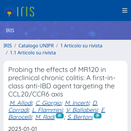
IRIS
IRIS
Catalogo UNIPR
1 Articolo su rivista
1.1 Articolo su rivista
Probing the effects of MR120 in
preclinical chronic colitis: A first-in-
class anti-IBD agent targeting the
CCL20/CCR6 axis
M. Allodi
;
C. Giorgio
;
M. Incerti
;
D.
Corradi
;
L. Flammini
;
V. Ballabeni
;
E.
Barocelli
;
M. Radi
;
S. Bertoni
2023-01-01