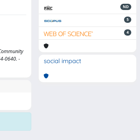
ND
5
4
n Community
64-0640. -
social impact