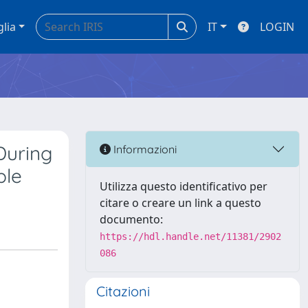
glia
IT
LOGIN
During
Informazioni
ple
Utilizza questo identificativo per
citare o creare un link a questo
documento:
https://hdl.handle.net/11381/2902
086
Citazioni