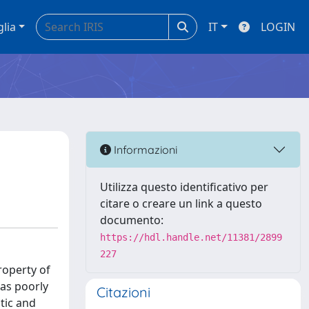
glia
IT
LOGIN
Informazioni
Utilizza questo identificativo per
citare o creare un link a questo
documento:
https://hdl.handle.net/11381/2899
227
roperty of
 as poorly
Citazioni
tic and