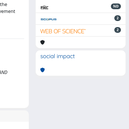
 the
ND
ovement
2
2
social impact
 AND