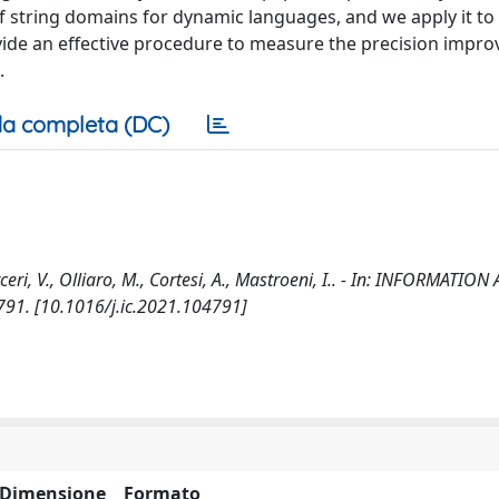
 string domains for dynamic languages, and we apply it to
ovide an effective procedure to measure the precision impr
.
a completa (DC)
ri, V., Olliaro, M., Cortesi, A., Mastroeni, I.. - In: INFORMATION
91. [10.1016/j.ic.2021.104791]
Dimensione
Formato