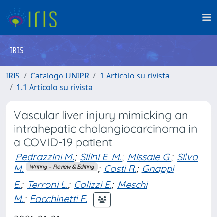
IRIS
IRIS
Catalogo UNIPR
1 Articolo su rivista
1.1 Articolo su rivista
Vascular liver injury mimicking an
intrahepatic cholangiocarcinoma in
a COVID-19 patient
Pedrazzini M.
;
Silini E. M.
;
Missale G.
;
Silva
M.
;
Costi R.
;
Gnappi
Writing – Review & Editing
E.
;
Terroni L.
;
Colizzi E.
;
Meschi
M.
;
Facchinetti F.