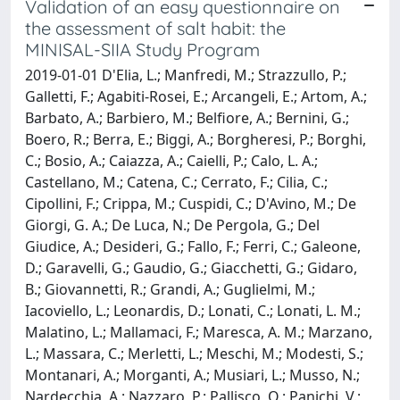
Validation of an easy questionnaire on
the assessment of salt habit: the
MINISAL-SIIA Study Program
2019-01-01 D'Elia, L.; Manfredi, M.; Strazzullo, P.;
Galletti, F.; Agabiti-Rosei, E.; Arcangeli, E.; Artom, A.;
Barbato, A.; Barbiero, M.; Belfiore, A.; Bernini, G.;
Boero, R.; Berra, E.; Biggi, A.; Borgheresi, P.; Borghi,
C.; Bosio, A.; Caiazza, A.; Caielli, P.; Calo, L. A.;
Castellano, M.; Catena, C.; Cerrato, F.; Cilia, C.;
Cipollini, F.; Crippa, M.; Cuspidi, C.; D'Avino, M.; De
Giorgi, G. A.; De Luca, N.; De Pergola, G.; Del
Giudice, A.; Desideri, G.; Fallo, F.; Ferri, C.; Galeone,
D.; Garavelli, G.; Gaudio, G.; Giacchetti, G.; Gidaro,
B.; Giovannetti, R.; Grandi, A.; Guglielmi, M.;
Iacoviello, L.; Leonardis, D.; Lonati, C.; Lonati, L. M.;
Malatino, L.; Mallamaci, F.; Maresca, A. M.; Marzano,
L.; Massara, C.; Merletti, L.; Meschi, M.; Modesti, S.;
Montanari, A.; Morganti, A.; Musiari, L.; Musso, N.;
Nardecchia, A.; Nazzaro, P.; Pallisco, O.; Panichi, V.;