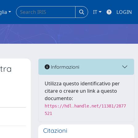
glia
IT
LOGIN
 tra
Informazioni
Utilizza questo identificativo per
citare o creare un link a questo
documento:
https://hdl.handle.net/11381/2877
521
Citazioni