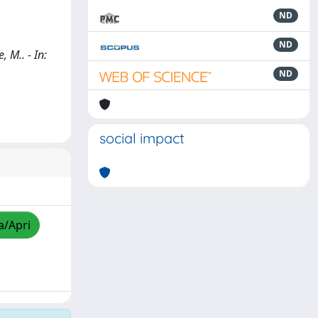
ND
ND
, M.. - In:
ND
social impact
a/Apri