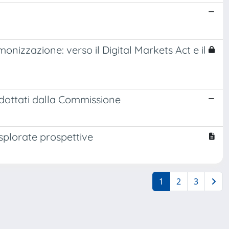
onizzazione: verso il Digital Markets Act e il
 adottati dalla Commissione
nesplorate prospettive
1
2
3