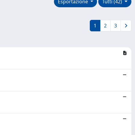
Esportazione
Tutti (42)
1
2
3