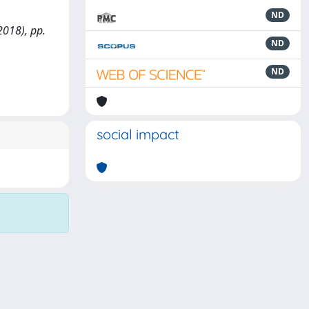
ND
2018), pp.
ND
ND
social impact