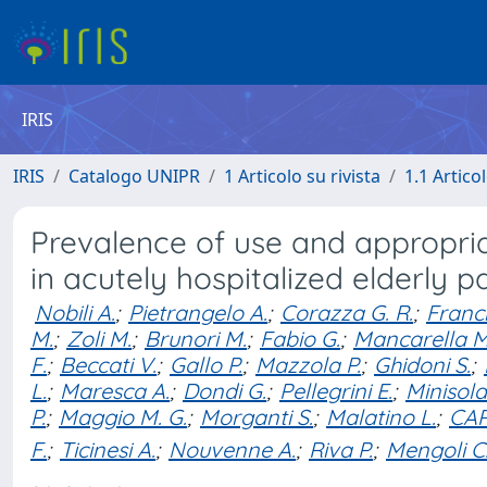
IRIS
IRIS
Catalogo UNIPR
1 Articolo su rivista
1.1 Articol
Prevalence of use and appropria
in acutely hospitalized elderly p
Nobili A.
;
Pietrangelo A.
;
Corazza G. R.
;
Franch
M.
;
Zoli M.
;
Brunori M.
;
Fabio G.
;
Mancarella M
F.
;
Beccati V.
;
Gallo P.
;
Mazzola P.
;
Ghidoni S.
;
L.
;
Maresca A.
;
Dondi G.
;
Pellegrini E.
;
Minisola
P.
;
Maggio M. G.
;
Morganti S.
;
Malatino L.
;
CA
F.
;
Ticinesi A.
;
Nouvenne A.
;
Riva P.
;
Mengoli C