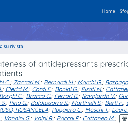
Home
Sfo
o su rivista
teness of antidepressants prescri
atients
i C.
;
Zaccari M.
;
Bernardi M.
;
Marchi G.
;
Barbaga
.
;
Clerici M.
;
Conti F.
;
Bonini G.
;
Pisati M.
;
Cattane
Borghi C.
;
Bracco C.
;
Ferrari B.
;
Savojardo V.
;
Gua
 S.
;
Pina G.
;
Baldassarre S.
;
Martinelli S.
;
Berti F.
;
RUSO, ROSANGELA
;
Ruggiero C.
;
Meschi T.
;
Laure
.
;
Vannini G.
;
Volpi R.
;
Bocchi P.
;
Cattaneo M.
;