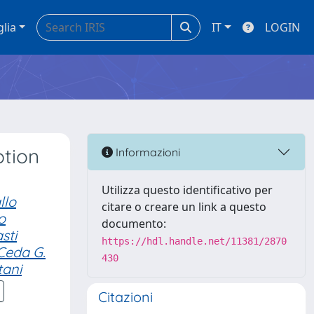
glia
IT
LOGIN
ption
Informazioni
Utilizza questo identificativo per
llo
citare o creare un link a questo
o
documento:
sti
https://hdl.handle.net/11381/2870
Ceda G.
430
tani
Citazioni