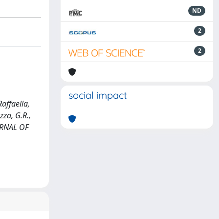
ND
2
2
social impact
Raffaella,
zza, G.R.,
OURNAL OF