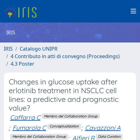
IRIS
IRIS
Catalogo UNIPR
4 Contributo in atti di convegno (Proceedings)
4.3 Poster
Changes in glucose uptake after
erlotinib treatment in NSCLC cell
lines: a predictive and prognostic
value?
Caffarra C
Membro del Collaboration Group
;
Fumarola C
;
Cavazzoni A
Conceptualization
;
Alfieri R
Membro del Collaboration Group
Data Curation