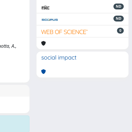
ND
ND
0
otta, A.,
social impact