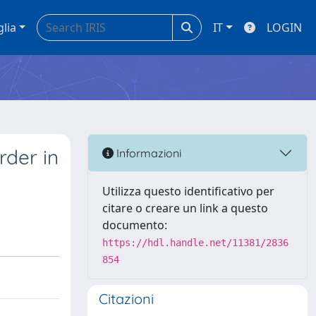
glia
IT
LOGIN
rder in
Informazioni
Utilizza questo identificativo per
citare o creare un link a questo
documento:
https://hdl.handle.net/11381/2836
854
Citazioni