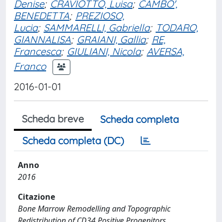
Denise
;
CRAVIOTTO, Luisa
;
CAMBO',
BENEDETTA
;
PREZIOSO,
Lucia
;
SAMMARELLI, Gabriella
;
TODARO,
GIANNALISA
;
GRAIANI, Gallia
;
RE,
Francesca
;
GIULIANI, Nicola
;
AVERSA,
Franco
2016-01-01
Scheda breve
Scheda completa
Scheda completa (DC)
Anno
2016
Citazione
Bone Marrow Remodelling and Topographic
Redistribution of CD34 Positive Progenitors