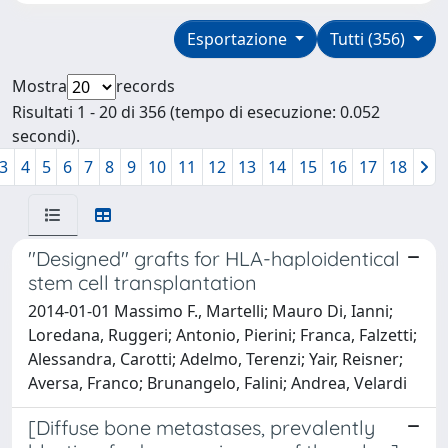
Esportazione
Tutti (356)
Mostra
records
Risultati 1 - 20 di 356 (tempo di esecuzione: 0.052
secondi).
3
4
5
6
7
8
9
10
11
12
13
14
15
16
17
18
''Designed'' grafts for HLA-haploidentical
stem cell transplantation
2014-01-01 Massimo F., Martelli; Mauro Di, Ianni;
Loredana, Ruggeri; Antonio, Pierini; Franca, Falzetti;
Alessandra, Carotti; Adelmo, Terenzi; Yair, Reisner;
Aversa, Franco; Brunangelo, Falini; Andrea, Velardi
[Diffuse bone metastases, prevalently