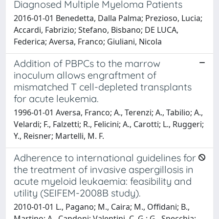
Diagnosed Multiple Myeloma Patients
2016-01-01 Benedetta, Dalla Palma; Prezioso, Lucia;
Accardi, Fabrizio; Stefano, Bisbano; DE LUCA,
Federica; Aversa, Franco; Giuliani, Nicola
Addition of PBPCs to the marrow
inoculum allows engraftment of
mismatched T cell-depleted transplants
for acute leukemia.
1996-01-01 Aversa, Franco; A., Terenzi; A., Tabilio; A.,
Velardi; F., Falzetti; R., Felicini; A., Carotti; L., Ruggeri;
Y., Reisner; Martelli, M. F.
Adherence to international guidelines for
the treatment of invasive aspergillosis in
acute myeloid leukaemia: feasibility and
utility (SEIFEM-2008B study).
2010-01-01 L., Pagano; M., Caira; M., Offidani; B.,
Martino; A., Candoni; Valentini, C. G.; G., Specchia;