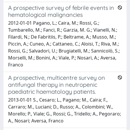
A prospective survey of febrile events in
hematological malignancies
2012-01-01 Pagano, L.; Caira, M.; Rossi, G.;
Tumbarello, M.; Fanci, R.; Garzia, M. G.; Vianelli, N.;
Filardi, N.; De Fabritiis, P.; Beltrame, A.; Musso, M.;
Piccin, A.; Cuneo, A.; Cattaneo, C.; Aloisi, T.; Riva, M.;
Rossi, G.; Salvadori, U.; Brugiatelli, M.; Sannicolò, S.;
Morselli, M.; Bonini, A.; Viale, P.; Nosari, A.; Aversa,
Franco
A prospective, multicentre survey on
antifungal therapy in neutropenic
paediatric haematology patients.
2013-01-01 S., Cesaro; L., Pagano; M., Caira; F.,
Carraro; M., Luciani; D., Russo; A., Colombini; W.,
Morello; P., Viale; G., Rossi; G., Tridello; A., Pegoraro;
A., Nosari; Aversa, Franco