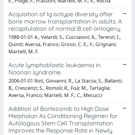
E., Polge; F., Frassoni; Martelli, M. F.; V., Rocha
Acquisition of Ig isotype diversity after
bone marrow transplantation in adults. A
recapitulation of normal B cell ontogeny.
1988-01-01 A., Velardi; S., Cucciaioni; A., Terenzi; I.,
Quinti; Aversa, Franco; Grossi, C. E.; F., Grignani;
Martelli, M. F.
Acute lymphoblastic leukaemia in
Noonan syndrome.
2006-01-01 Roti, Giovanni; R., La Starza; S., Ballanti;
B., Crescenzi; S., Romoli; R., Foá; M., Tartaglia;
Aversa, Franco; Martelli, M. F.; C., Mecucci
Addition of Bortezomib to High Dose
Melphalan As Conditioning Regimen for
Autologous Stem Cell Transplantation
Improves the Response Rate in Newly