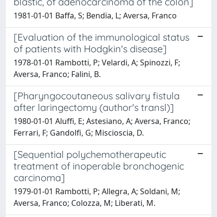
blastic, of adenocarcinoma of the colon]
1981-01-01 Baffa, S; Bendia, L; Aversa, Franco
[Evaluation of the immunological status
of patients with Hodgkin's disease]
1978-01-01 Rambotti, P; Velardi, A; Spinozzi, F;
Aversa, Franco; Falini, B.
[Pharyngocoutaneous salivary fistula
after laringectomy (author's transl)]
1980-01-01 Aluffi, E; Astesiano, A; Aversa, Franco;
Ferrari, F; Gandolfi, G; Miscioscia, D.
[Sequential polychemotherapeutic
treatment of inoperable bronchogenic
carcinoma]
1979-01-01 Rambotti, P; Allegra, A; Soldani, M;
Aversa, Franco; Colozza, M; Liberati, M.