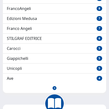
FrancoAngeli
8
Edizioni Medusa
7
Franco Angeli
7
STILGRAF EDITRICE
6
Carocci
5
Giappichelli
5
Unicopli
5
Ave
4