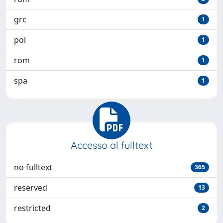
grc
1
pol
1
rom
1
spa
1
Accesso al fulltext
no fulltext
365
reserved
13
restricted
2