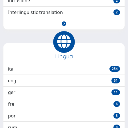
inclusione
2
Interlinguistic translation
2
Lingua
ita
254
eng
51
ger
11
fre
6
por
3
rum
3