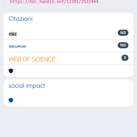
https://hdl.handle.net/11381/2532444
Citazioni
ND
ND
0
social impact
Powered by
IRIS
-
about IRIS
-