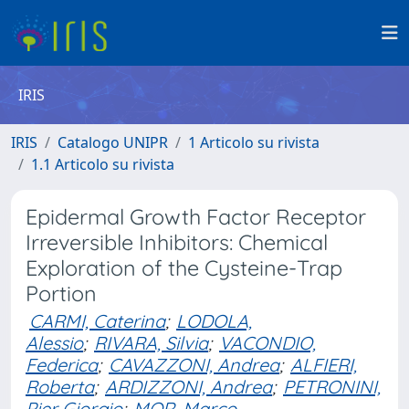
IRIS
IRIS
Catalogo UNIPR
1 Articolo su rivista
1.1 Articolo su rivista
Epidermal Growth Factor Receptor
Irreversible Inhibitors: Chemical
Exploration of the Cysteine-Trap
Portion
CARMI, Caterina
;
LODOLA,
Alessio
;
RIVARA, Silvia
;
VACONDIO,
Federica
;
CAVAZZONI, Andrea
;
ALFIERI,
Roberta
;
ARDIZZONI, Andrea
;
PETRONINI,
Pier Giorgio
;
MOR, Marco