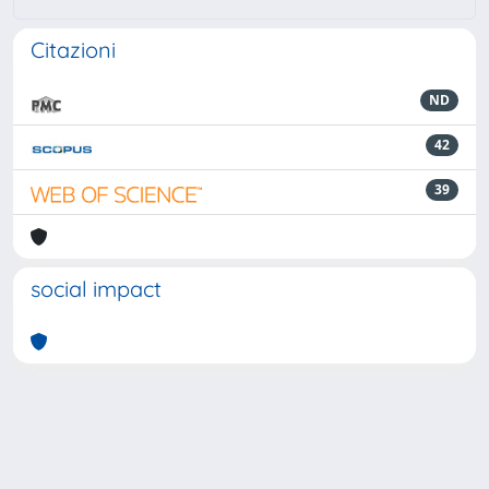
Citazioni
ND
42
39
social impact
Powered by
IRIS
-
about IRIS
-