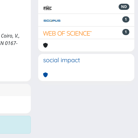
ND
1
1
Coiro, V.,
SSN 0167-
social impact