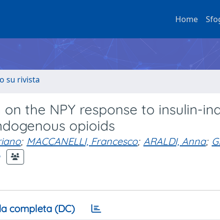
Home
Sfo
o su rivista
n on the NPY response to insulin-i
ndogenous opioids
riano
;
MACCANELLI, Francesco
;
ARALDI, Anna
;
G
a completa (DC)