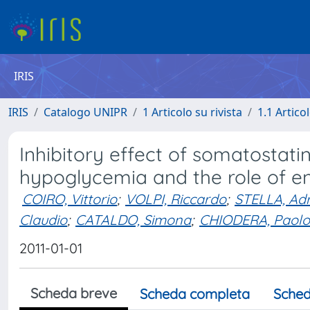
IRIS
IRIS
Catalogo UNIPR
1 Articolo su rivista
1.1 Articol
Inhibitory effect of somatostati
hypoglycemia and the role of e
COIRO, Vittorio
;
VOLPI, Riccardo
;
STELLA, Ad
Claudio
;
CATALDO, Simona
;
CHIODERA, Paolo
2011-01-01
Scheda breve
Scheda completa
Sched