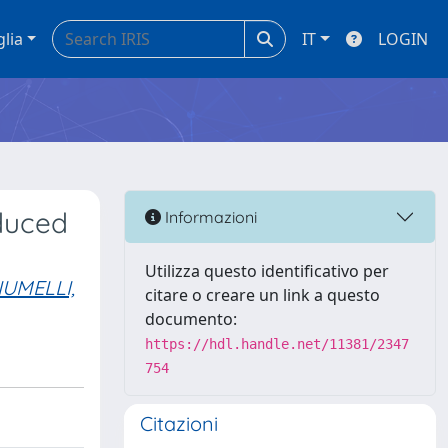
glia
IT
LOGIN
nduced
Informazioni
Utilizza questo identificativo per
IUMELLI,
citare o creare un link a questo
documento:
https://hdl.handle.net/11381/2347
754
Citazioni