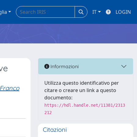
glia
IT
LOGIN
ve
Informazioni
Utilizza questo identificativo per
Franco
citare o creare un link a questo
documento:
https://hdl.handle.net/11381/2313
212
Citazioni