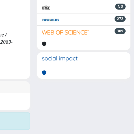
ND
272
309
ne /
. 2089-
social impact