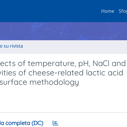
Home
Sfo
o su rivista
fects of temperature, pH, NaCl an
vities of cheese-related lactic acid
 surface methodology
a completa (DC)