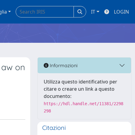
glia
IT
LOGIN
d aw on
Informazioni
Utilizza questo identificativo per
citare o creare un link a questo
documento:
https://hdl.handle.net/11381/2298
298
Citazioni