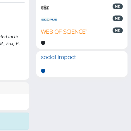
ND
ND
ND
ted lactic
., Fox, P..
social impact