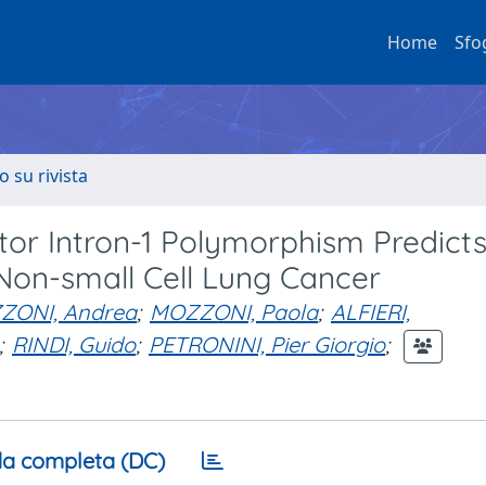
Home
Sfo
o su rivista
or Intron-1 Polymorphism Predict
Non-small Cell Lung Cancer
ZONI, Andrea
;
MOZZONI, Paola
;
ALFIERI,
;
RINDI, Guido
;
PETRONINI, Pier Giorgio
;
a completa (DC)