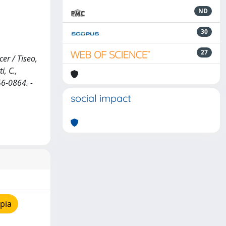
ND
30
27
er / Tiseo,
i, C.,
56-0864. -
social impact
pia