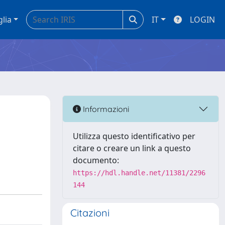
glia
IT
LOGIN
s
Informazioni
Utilizza questo identificativo per
citare o creare un link a questo
documento:
https://hdl.handle.net/11381/2296
144
Citazioni