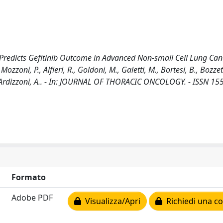
redicts Gefitinib Outcome in Advanced Non-small Cell Lung Canc
ozzoni, P., Alfieri, R., Goldoni, M., Galetti, M., Bortesi, B., Bozzett
.G., Ardizzoni, A.. - In: JOURNAL OF THORACIC ONCOLOGY. - ISSN 15
Formato
Adobe PDF
Visualizza/Apri
Richiedi una co