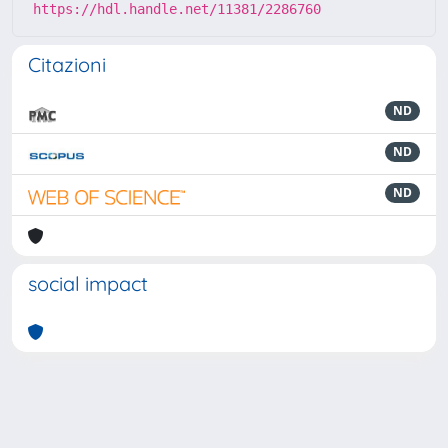
https://hdl.handle.net/11381/2286760
Citazioni
ND
ND
ND
social impact
Powered by
IRIS
-
about IRIS
-